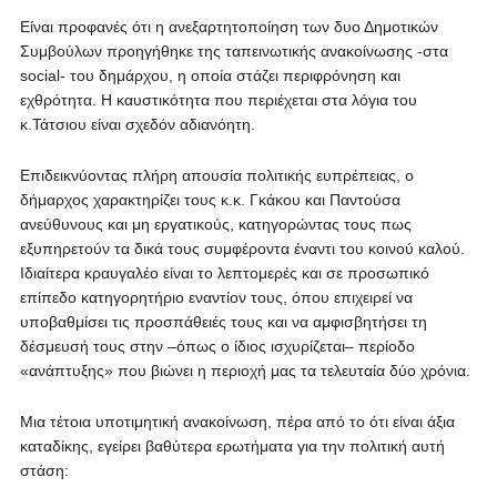
Είναι προφανές ότι η ανεξαρτητοποίηση των δυο Δημοτικών
Συμβούλων προηγήθηκε της ταπεινωτικής ανακοίνωσης -στα
social- του δημάρχου, η οποία στάζει περιφρόνηση και
εχθρότητα. Η καυστικότητα που περιέχεται στα λόγια του
κ.Τάτσιου είναι σχεδόν αδιανόητη.
Επιδεικνύοντας πλήρη απουσία πολιτικής ευπρέπειας, ο
δήμαρχος χαρακτηρίζει τους κ.κ. Γκάκου και Παντούσα
ανεύθυνους και μη εργατικούς, κατηγορώντας τους πως
εξυπηρετούν τα δικά τους συμφέροντα έναντι του κοινού καλού.
Ιδιαίτερα κραυγαλέο είναι το λεπτομερές και σε προσωπικό
επίπεδο κατηγορητήριο εναντίον τους, όπου επιχειρεί να
υποβαθμίσει τις προσπάθειές τους και να αμφισβητήσει τη
δέσμευσή τους στην –όπως ο ίδιος ισχυρίζεται– περίοδο
«ανάπτυξης» που βιώνει η περιοχή μας τα τελευταία δύο χρόνια.
Μια τέτοια υποτιμητική ανακοίνωση, πέρα από το ότι είναι άξια
καταδίκης, εγείρει βαθύτερα ερωτήματα για την πολιτική αυτή
στάση: