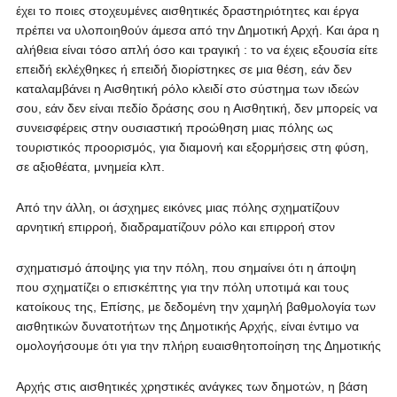
έχει το ποιες στοχευμένες αισθητικές δραστηριότητες και έργα
πρέπει να υλοποιηθούν άμεσα από την Δημοτική Αρχή. Και άρα η
αλήθεια είναι τόσο απλή όσο και τραγική : το να έχεις εξουσία είτε
επειδή εκλέχθηκες ή επειδή διορίστηκες σε μια θέση, εάν δεν
καταλαμβάνει η Αισθητική ρόλο κλειδί στο σύστημα των ιδεών
σου, εάν δεν είναι πεδίο δράσης σου η Αισθητική, δεν μπορείς να
συνεισφέρεις στην ουσιαστική προώθηση μιας πόλης ως
τουριστικός προορισμός, για διαμονή και εξορμήσεις στη φύση,
σε αξιοθέατα, μνημεία κλπ.
Από την άλλη, οι άσχημες εικόνες μιας πόλης σχηματίζουν
αρνητική επιρροή, διαδραματίζουν ρόλο και επιρροή στον
σχηματισμό άποψης για την πόλη, που σημαίνει ότι η άποψη
που σχηματίζει ο επισκέπτης για την πόλη υποτιμά και τους
κατοίκους της, Επίσης, με δεδομένη την χαμηλή βαθμολογία των
αισθητικών δυνατοτήτων της Δημοτικής Αρχής, είναι έντιμο να
ομολογήσουμε ότι για την πλήρη ευαισθητοποίηση της Δημοτικής
Αρχής στις αισθητικές χρηστικές ανάγκες των δημοτών, η βάση