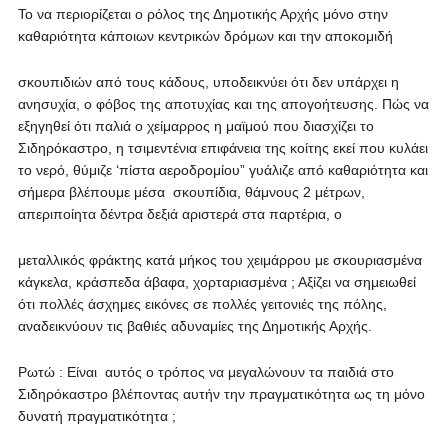
Το να περιορίζεται ο ρόλος της Δημοτικής Αρχής μόνο στην
καθαριότητα κάποιων κεντρικών δρόμων και την αποκομιδή
σκουπιδιών από τους κάδους, υποδεικνύει ότι δεν υπάρχει η
ανησυχία, ο φόβος της αποτυχίας και της απογοήτευσης. Πώς να
εξηγηθεί ότι παλιά ο χείμαρρος η μαϊμού που διασχίζει το
Σιδηρόκαστρο, η τσιμεντένια επιφάνεια της κοίτης εκεί που κυλάει
το νερό, θύμιζε ‘πίστα αεροδρομίου” γυάλιζε από καθαριότητα και
σήμερα βλέπουμε μέσα σκουπίδια, θάμνους 2 μέτρων,
απεριποίητα δέντρα δεξιά αριστερά στα παρτέρια, ο
μεταλλικός φράκτης κατά μήκος του χειμάρρου με σκουριασμένα
κάγκελα, κράσπεδα άβαφα, χορταριασμένα ; Αξίζει να σημειωθεί
ότι πολλές άσχημες εικόνες σε πολλές γειτονιές της πόλης,
αναδεικνύουν τις βαθιές αδυναμίες της Δημοτικής Αρχής.
Ρωτώ : Είναι αυτός ο τρόπος να μεγαλώνουν τα παιδιά στο
Σιδηρόκαστρο βλέποντας αυτήν την πραγματικότητα ως τη μόνο
δυνατή πραγματικότητα ;