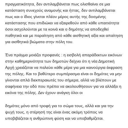
πραγματικότητα, δεν αντιλαμβάνεται πως ολισθαίνει σε μια
κατάσταση συνεχούς αναμονής και ήττας, δεν αντιλαμβάνεται
πως και ο ίδιος γίνεται πλέον μέρος αυτής της δοσμένης
κατάστασης που επιδιώκει να εξαιρεθούν από κάθε υπαιτιότητα
όσοι ασχολούνται με τα κοινά και ο δημότης να αποδεχθεί
παθητικά και με παραίτηση από κάθε αισθητική αξία και απαίτηση
για αισθητικά βιώματα στην πόλη του.
Ένα πράγμα μοιάζει προφανές : η εισβολή απαράδεκτων εικόνων
στην καθημερινότητα των δημοτών δείχνει ότι η νέα Δημοτική
Αρχή χρειάζεται να παλεύει κάθε μέρα για μια καινούργια έκφραση
της πόλης. Και το βαθύτερο συμπέρασμα είναι οι δημότες να μην
γίνονται απλά διεκπεραιωτές του σήμερα, αλλά να βλέπουν με
σαφήνεια την οδό που πρέπει να ακολουθήσουν για να αλλάξει η
εικόνα της πόλης. Δεν έχουν ανάγκη όλοι οι
δημότες μόνο από τροφή για το σώμα τους, αλλά και για την
ψυχή τους, η στέρησή της είναι ένας ακόμη τρόπος να
υποβιβάζεται η ανθρώπινη φύση και να υποβαθμίζεται.