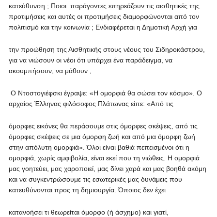
κατεύθυνση ; Ποιοι παράγοντες επηρεάζουν τις αισθητικές της
προτιμήσεις και αυτές οι προτιμήσεις διαμορφώνονται από τον
πολιτισμό και την κοινωνία ; Ενδιαφέρεται η Δημοτική Αρχή για
την προώθηση της Αισθητικής στους νέους του Σιδηροκάστρου,
για να νιώσουν οι νέοι ότι υπάρχει ένα παράδειγμα, να
ακουμπήσουν, να μάθουν ;
Ο Ντοστογιέφσκι έγραψε: «Η ομορφιά θα σώσει τον κόσμο». Ο
αρχαίος Έλληνας φιλόσοφος Πλάτωνας είπε: «Από τις
όμορφες εικόνες θα περάσουμε στις όμορφες σκέψεις, από τις
όμορφες σκέψεις σε μια όμορφη ζωή και από μια όμορφη ζωή
στην απόλυτη ομορφιά». Όλοι είναι βαθιά πεπεισμένοι ότι η
ομορφιά, χωρίς αμφιβολία, είναι εκεί που τη νιώθεις. Η ομορφιά
μας γοητεύει, μας χαροποιεί, μας δίνει χαρά και μας βοηθά ακόμη
και να συγκεντρώσουμε τις εσωτερικές μας δυνάμεις που
κατευθύνονται προς τη δημιουργία. Όποιος δεν έχει
κατανοήσει τι θεωρείται όμορφο (ή άσχημο) και γιατί,