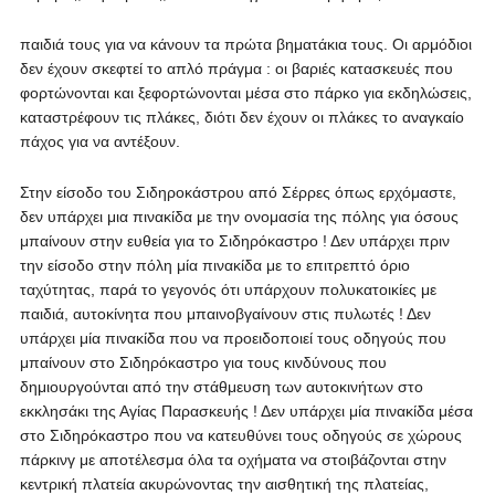
παιδιά τους για να κάνουν τα πρώτα βηματάκια τους. Oι αρμόδιοι
δεν έχουν σκεφτεί το απλό πράγμα : οι βαριές κατασκευές που
φορτώνονται και ξεφορτώνονται μέσα στο πάρκο για εκδηλώσεις,
καταστρέφουν τις πλάκες, διότι δεν έχουν οι πλάκες το αναγκαίο
πάχος για να αντέξουν.
Στην είσοδο του Σιδηροκάστρου από Σέρρες όπως ερχόμαστε,
δεν υπάρχει μια πινακίδα με την ονομασία της πόλης για όσους
μπαίνουν στην ευθεία για το Σιδηρόκαστρο ! Δεν υπάρχει πριν
την είσοδο στην πόλη μία πινακίδα με το επιτρεπτό όριο
ταχύτητας, παρά το γεγονός ότι υπάρχουν πολυκατοικίες με
παιδιά, αυτοκίνητα που μπαινοβγαίνουν στις πυλωτές ! Δεν
υπάρχει μία πινακίδα που να προειδοποιεί τους οδηγούς που
μπαίνουν στο Σιδηρόκαστρο για τους κινδύνους που
δημιουργούνται από την στάθμευση των αυτοκινήτων στο
εκκλησάκι της Αγίας Παρασκευής ! Δεν υπάρχει μία πινακίδα μέσα
στο Σιδηρόκαστρο που να κατευθύνει τους οδηγούς σε χώρους
πάρκινγ με αποτέλεσμα όλα τα οχήματα να στοιβάζονται στην
κεντρική πλατεία ακυρώνοντας την αισθητική της πλατείας,