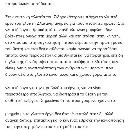
«πυροβολεί» τα πόδια του.
Στην κεντρική πλατεία του Σιδηροκάστρου υπάρχει το γλυπτό
έργο του γλύπτη Ζλατάνη, μνημείο για τους πεσόντες ήρωες, Στο
γλυπτό έργο η ζωτικότητά των ανθρώπινων μορφών – δεν
βρίσκεται μονάχα στη μορφή αλλά και στη στάση, στην κίνηση,
στο ντύσιμο, στη συγκρότηση – προσφέρεται στην πρώτη ματιά
του θεατή και έτσι δεν αισθάνεται καμία ανάγκη να προσθέσει
τίποτα, αλλά περιορίζεται να αισθάνεται και να παρατηρεί, επειδή
ο γλύπτης δεν έκρυψε τίποτα από τη σκέψη του. Ωστόσο, δεν
είναι μόνο η αναπαράσταση των ανθρώπινων μορφών που
δίνουν αξία στο γλυπτό έργο, αλλά και ο χώρος γύρω από το
γλυπτό έργο για την προβολή του έργου, για να γίνει
περισσότερο υποβλητικό, να διαπεράσει το θεατή με την
αισθητική ενέργεια. Σημειώνω ότι τα προηγούμενα χρόνια το
μνημείο με το γλυπτό έργο δεν ήταν ένα απλό στολίδι, αλλά
ανάγκη ζωτική, επιτακτική και ο καθένας έβρισκε την ικανοποίησή
του, την υπερηφάνεια του και τη δόξα του και