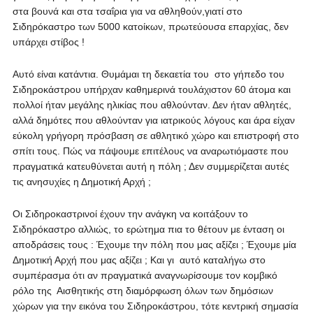
στα βουνά και στα τσαΐρια για να αθληθούν,γιατί στο
Σιδηρόκαστρο των 5000 κατοίκων, πρωτεύουσα επαρχίας, δεν
υπάρχει στίβος !
Αυτό είναι κατάντια. Θυμάμαι τη δεκαετία του στο γήπεδο του
Σιδηροκάστρου υπήρχαν καθημερινά τουλάχιστον 60 άτομα και
πολλοί ήταν μεγάλης ηλικίας που αθλούνταν. Δεν ήταν αθλητές,
αλλά δημότες που αθλούνταν για ιατρικούς λόγους και άρα είχαν
εύκολη γρήγορη πρόσβαση σε αθλητικό χώρο και επιστροφή στο
σπίτι τους. Πώς να πάψουμε επιτέλους να αναρωτιόμαστε που
πραγματικά κατευθύνεται αυτή η πόλη ; Δεν συμμερίζεται αυτές
τις ανησυχίες η Δημοτική Αρχή ;
Οι Σιδηροκαστρινοί έχουν την ανάγκη να κοιτάξουν το
Σιδηρόκαστρο αλλιώς, το ερώτημα πια το θέτουν με ένταση οι
αποδράσεις τους : Έχουμε την πόλη που μας αξίζει ; Έχουμε μία
Δημοτική Αρχή που μας αξίζει ; Και γι αυτό καταλήγω στο
συμπέρασμα ότι αν πραγματικά αναγνωρίσουμε τον κομβικό
ρόλο της Αισθητικής στη διαμόρφωση όλων των δημόσιων
χώρων για την εικόνα του Σιδηροκάστρου, τότε κεντρική σημασία