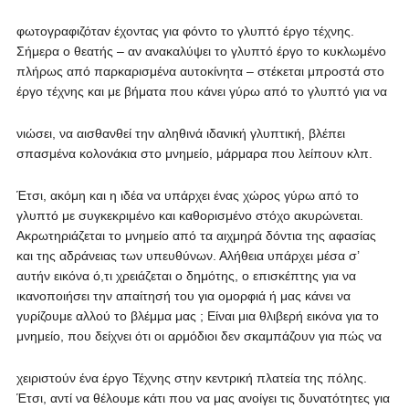
φωτογραφιζόταν έχοντας για φόντο το γλυπτό έργο τέχνης.
Σήμερα ο θεατής – αν ανακαλύψει το γλυπτό έργο το κυκλωμένο
πλήρως από παρκαρισμένα αυτοκίνητα – στέκεται μπροστά στο
έργο τέχνης και με βήματα που κάνει γύρω από το γλυπτό για να
νιώσει, να αισθανθεί την αληθινά ιδανική γλυπτική, βλέπει
σπασμένα κολονάκια στο μνημείο, μάρμαρα που λείπουν κλπ.
Έτσι, ακόμη και η ιδέα να υπάρχει ένας χώρος γύρω από το
γλυπτό με συγκεκριμένο και καθορισμένο στόχο ακυρώνεται.
Ακρωτηριάζεται το μνημείο από τα αιχμηρά δόντια της αφασίας
και της αδράνειας των υπευθύνων. Αλήθεια υπάρχει μέσα σ’
αυτήν εικόνα ό,τι χρειάζεται ο δημότης, ο επισκέπτης για να
ικανοποιήσει την απαίτησή του για ομορφιά ή μας κάνει να
γυρίζουμε αλλού το βλέμμα μας ; Είναι μια θλιβερή εικόνα για το
μνημείο, που δείχνει ότι οι αρμόδιοι δεν σκαμπάζουν για πώς να
χειριστούν ένα έργο Τέχνης στην κεντρική πλατεία της πόλης.
Έτσι, αντί να θέλουμε κάτι που να μας ανοίγει τις δυνατότητες για