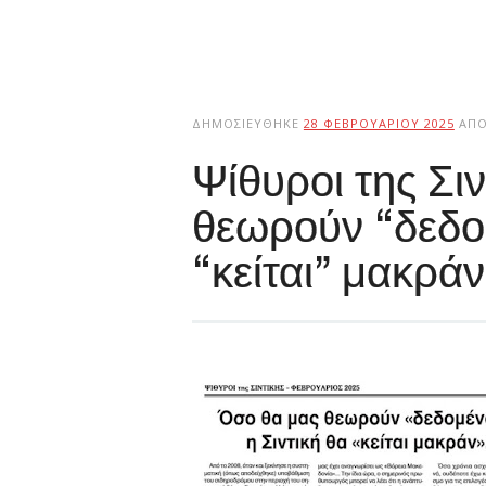
ΔΗΜΟΣΙΕΎΘΗΚΕ
28 ΦΕΒΡΟΥΑΡΊΟΥ 2025
ΑΠ
Ψίθυροι της Σι
θεωρούν “δεδομ
“κείται” μακρά