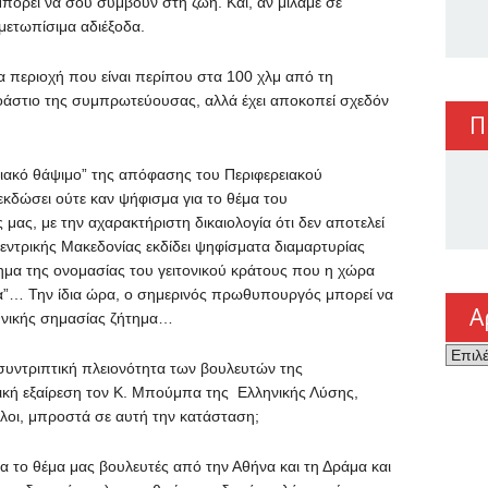
μπορεί να σου συμβούν στη ζωή. Και, αν μιλάμε σε
ιμετωπίσιμα αδιέξοδα.
μια περιοχή που είναι περίπου στα 100 χλμ από τη
οάστιο της συμπρωτεύουσας, αλλά έχει αποκοπεί σχεδόν
Π
νιακό θάψιμο” της απόφασης του Περιφερειακού
κδώσει ούτε καν ψήφισμα για το θέμα του
μας, με την αχαρακτήριστη δικαιολογία ότι δεν αποτελεί
Κεντρικής Μακεδονίας εκδίδει ψηφίσματα διαμαρτυρίας
ήτημα της ονομασίας του γειτονικού κράτους που η χώρα
ία”… Την ίδια ώρα, ο σημερινός πρωθυπουργός μπορεί να
Α
 εθνικής σημασίας ζήτημα…
Αρχεί
η συντριπτική πλειονότητα των βουλευτών της
ική εξαίρεση τον Κ. Μπούμπα της Ελληνικής Λύσης,
λοι, μπροστά σε αυτή την κατάσταση;
 το θέμα μας βουλευτές από την Αθήνα και τη Δράμα και