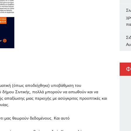
Σι
χρ
πα
Σι
Αυ
Φ
ηματική (όπως αποδείχθηκε) υποβάθμιση του
 δήμου Σιντικής, πολλά μπορούν να ειπωθούν και να
ής απαξίωσης μιας περιοχής με ασύγκριτες προοπτικές και
νίας.
ι μας θεωρούν δεδομένους. Και αυτό