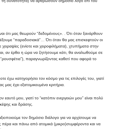
 (ή τη δυνατότητα) να αρθρώσουν δημόσιο λόγο επί του
αι ότι μας θεωρούν “δεδομένους». . Ότι όταν ξανάρθουν
λέξουμε “παραδοσιακά”… Ότι όταν θα μας επισκεφτούν οι
 χειραψίες (ενίοτε και χειροφιλήματα), χτυπήματα στην
αι, αν έρθει η ώρα να ζητήσουμε κάτι, θα αναλωθούμε σε
 “ρουσφέτια”), παραγνωρίζοντας καθετί που αφορά το
τε έχω κατηγορήσει τον κόσμο για τις επιλογές του, γιατί
ς μας έχει εξατομικευμένα κριτήρια.
 εαυτό μου, γιατί το “κατόπιν ενεργειών μου” είναι πολύ
κέψης και δράσης.
αξιοποιούμε τον δημόσιο διάλογο για να αρχίσουμε να
 πέρα και πάνω από ατομικά (μικρο)συμφέροντα και να