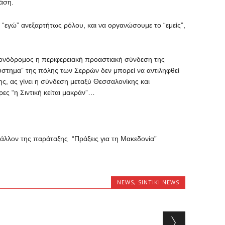
άση.
“εγώ” ανεξαρτήτως ρόλου, και να οργανώσουμε το “εμείς”,
ι μονόδρομος η περιφερειακή προαστιακή σύνδεση της
ύστημα” της πόλης των Σερρών δεν μπορεί να αντιληφθεί
ς, ας γίνει η σύνδεση μεταξύ Θεσσαλονίκης και
ρες “η Σιντική κείται μακράν”…
λλον της παράταξης “Πράξεις για τη Μακεδονία”
NEWS
,
SINTIKI NEWS