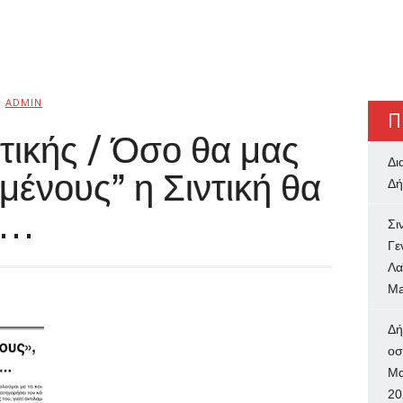
Ό
ADMIN
Π
ντικής / Όσο θα μας
Δι
ένους” η Σιντική θα
Δή
ν…
Σι
Γε
Λα
Ma
Δή
oσ
Μα
20