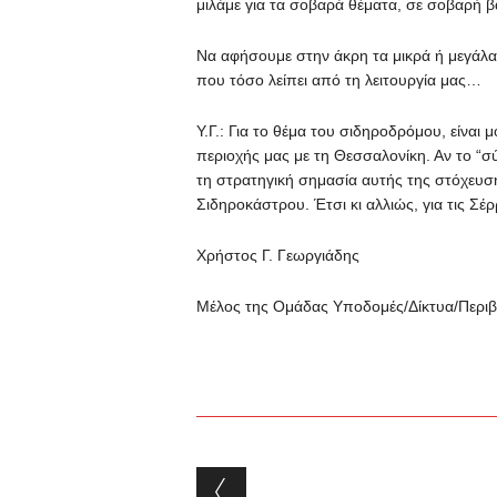
μιλάμε για τα σοβαρά θέματα, σε σοβαρή β
Να αφήσουμε στην άκρη τα μικρά ή μεγάλα 
που τόσο λείπει από τη λειτουργία μας…
Υ.Γ.: Για το θέμα του σιδηροδρόμου, είνα
περιοχής μας με τη Θεσσαλονίκη. Αν το “σ
τη στρατηγική σημασία αυτής της στόχευση
Σιδηροκάστρου. Έτσι κι αλλιώς, για τις Σέρ
Χρήστος Γ. Γεωργιάδης
Μέλος της Ομάδας Υποδομές/Δίκτυα/Περιβά
Post navigation