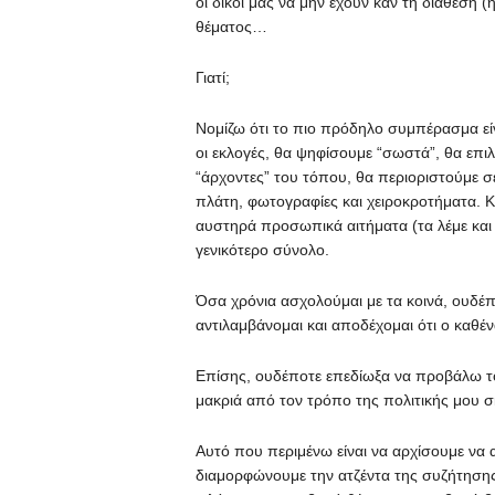
οι δικοί μας να μην έχουν καν τη διάθεση
θέματος…
Γιατί;
Νομίζω ότι το πιο πρόδηλο συμπέρασμα είν
οι εκλογές, θα ψηφίσουμε “σωστά”, θα επι
“άρχοντες” του τόπου, θα περιοριστούμε σε
πλάτη, φωτογραφίες και χειροκροτήματα. Κ
αυστηρά προσωπικά αιτήματα (τα λέμε και
γενικότερο σύνολο.
Όσα χρόνια ασχολούμαι με τα κοινά, ουδέπο
αντιλαμβάνομαι και αποδέχομαι ότι ο καθένα
Επίσης, ουδέποτε επεδίωξα να προβάλω τον
μακριά από τον τρόπο της πολιτικής μου σ
Αυτό που περιμένω είναι να αρχίσουμε να 
διαμορφώνουμε την ατζέντα της συζήτησης