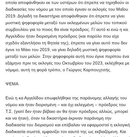
οποία αποφάνθηκαν εκ των υστέρων ότι έπρεπε να τηρηθούν οι
διαδικασίες του νόμου με τον οποίο έγιναν οι εκλογές του Μαΐου
2019. Δηλαδή τα δικαστήρια αποφάνθηκαν ότι έπρεπε να γίνει
μυστική ψηφοφορία μεταξύ των εκλεγμένων μελών του τοπικού
συμβουλίου για το ποιος θα είναι πρόεδρος. Γι’ αυτό κι ενώ η κα.
Αγγελίδου ήταν διορισμένη πρόεδρος (και παρόλο που είχε
σχεδόν εξαντλήσει τη θητεία της), έπρεπε να γίνει αυτό που δεν
έγινε το Μάιο του 2019, να γίνει δηλαδή μυστική ψηφοφορία
μεταξύ των μελών. Στην ψηφοφορία αυτή που έγινε περίπου ένα
εξάμηνο πριν τις εκλογές του Οκτωβρίου του 2023, εκλέχθηκε με
νόμιμο, αυτή τη φορά τρόπο, ο Γιώργος Καρπουχτσής.
ΨΕΜΑ
Ενώ η κα Αγγελίδου επωφελήθηκε της παράνομης αλλαγής του
νόμου και ήταν διορισμένη – και όχι εκλεγμένη – πρόεδρος του
Τ.Σ. (γιατί δεν ήταν βέβαιο αν θα ήταν πρόεδρος αλλιώς, μπορεί
και να ήταν), όταν τα δικαστήρια έκριναν παράνομη την
διαδικασία του διορισμού και επέβαλαν να εφαρμοστεί η εκλογική
διαδικασία σωστά, εμφανίζει τον εαυτό της ως εκβιαζόμενη. Και