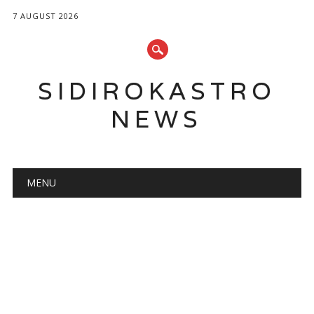
7 AUGUST 2026
SIDIROKASTRO
NEWS
Main menu
Skip
MENU
to
content