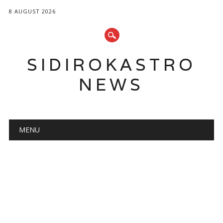
8 AUGUST 2026
SIDIROKASTRO
NEWS
Main menu
Skip
MENU
to
content