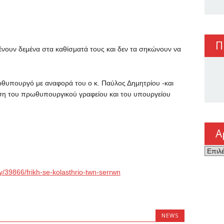
Π
νουν δεμένα στα καθίσματά τους και δεν τα σηκώνουν να
ωθυπουργό με αναφορά του ο κ. Παύλος Δημητρίου -και
ηση του πρωθυπουργικού γραφείου και του υπουργείου
Α
Αρχεί
/39866/frikh-se-kolasthrio-twn-serrwn
NEWS