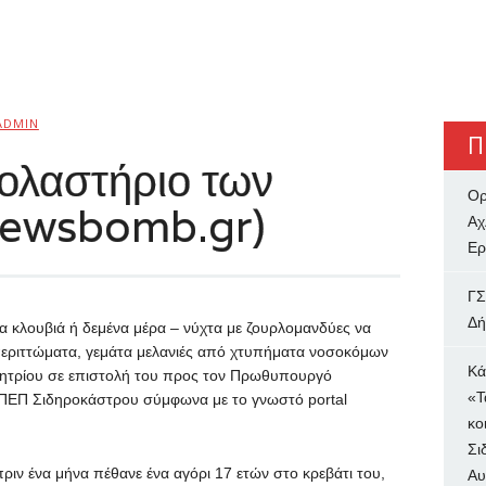
ADMIN
Π
κολαστήριο των
Ορ
newsbomb.gr)
Αχ
Ερ
ΓΣ
Δή
ια κλουβιά ή δεμένα μέρα – νύχτα με ζουρλομανδύες να
 περιττώματα, γεμάτα μελανιές από χτυπήματα νοσοκόμων
Κά
μητρίου σε επιστολή του προς τον Πρωθυπουργό
«Τ
ΠΕΠ Σιδηροκάστρου σύμφωνα με το γνωστό portal
κο
Σι
ριν ένα μήνα πέθανε ένα αγόρι 17 ετών στο κρεβάτι του,
Αυ