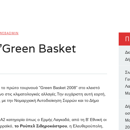
WEBADMIN
Π
”Green Basket
Δι
Δή
Σι
Γε
Λα
ο το πρώτο τουρνουά ”Green Basket 2008” στο κλειστό
Ma
νο στις κλιματολογικές αλλαγές.Την ευχάριστη αυτή εορτή,
με την Νομαρχιακή Αυτοδιοίκηση Σερρών και το Δήμο
Δή
oσ
Α2 κατηγορία όπως ο Ερμής Λαγκαδά, από τη Β’ Εθνική οι
Μα
ερραϊκό,
το Ρούπελ Σιδηροκάστρου
, η Ελευθερούπολη,
20