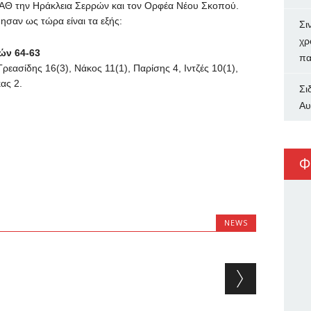
ΑΘ την Ηράκλεια Σερρών και τον Ορφέα Νέου Σκοπού.
σαν ως τώρα είναι τα εξής:
Σι
χρ
ών 64-63
πα
εασίδης 16(3), Νάκος 11(1), Παρίσης 4, Ιντζές 10(1),
ας 2.
Σι
Αυ
Φ
NEWS