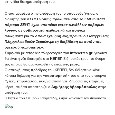
στην ίδια θέσημε απόφαση του.
Όπως αναφέρει στην απόφασή του, ο υπουργός Υγείας, ο
διοικητής του
ΚΕΠΕΠ«όπως προκύπτει από το ΕΜΠ/594/08
πόρισμα ΣΕΥΠ, έχεο υποπέσει εκτός τωνάλλων σοβαρών
λόγων, σε σοβαρότατα πειθαρχικά και ποινικά
αδικήματα,για τα οποία έχει ήδη ενημερωθεί ο Εισαγγελέας
Πλημμελειοδικών Σερρών,με τη διαβίβαση σε αυτόν του
σχετικού πορίσματος»
.
Σύμφωνα με ασφαλείς πληροφορίες του
infoserres
.
gr
, γυναίκα
θα είναι η νέα διοικητής στο
ΚΕΠΕΠ
Σιδηροκάστρου, το όνομα
της οποίας θα ανακοινωθεί τις επόμενες μέρες.
Ο απερχόμενος πρόεδρος του ΚΕΠΕΠ, δεν θέλησε να κάνει
κάποια δήλωση για την
«καρατομησή»
του από τον υπουργό
Υγείας, επιφυλασσόμενος να απαντήσει δημόσια τις επόμενες
μέρες, σε όσα υποστηρίζει ο
Δημήτρης Αβραμόπουλος
στην
απόφασή του.
Η θητεία του Σπύρου Τσαρτσίδη, έληγε κανονικά τον Αύγουστο.