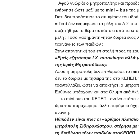
= Αφού γνώριζε
o
μητροπολίτης και πρόεδ
ενήργησε ώστε μαζί με το
mini
–
bus
της 
Γιατί δεν προάσπισε το συμφέρον του ιδρύ
= Γιατί δεν ενημέρωσε τα μέλη του Δ.Σ το
συζητήθηκε το θέμα σε κάποια από τα επό
μέλη ; Τόσο «ασήμαντη»ήταν δωρεά ενός 
τιςανάγκες των παιδιών ;
Στην απαντητική του επιστολή προς τη
zou
«
Εμείς εζητήσαμε Ι.Χ. αυτοκίνητο αλλά
της Ιεράς Μητροπόλεως
».
Αφού η μητρόπολη δεν επιθυμούσε το
min
δεν το δώρισε με τησειρά της στο ΚΕΠΕΠ, 
τοανταλλάξει, ώστε να αποκτήσει ο μητροπ
Ευθύνες υπάρχουν και στα Ολυμπιακά Ακίν
… το
mini
bus
του ΚΕΠΕΠ, αντίνα φτάσει σ
ώραπου παραχώρησε άλλο παρόμοιο όχημα
ανάγκη.
Ηθικόδεν είναι πως οι «αριθμοί πλαισί
μητρόπολη Σιδηροκάστρου, στέρησε με τ
τη διαβίωση τ6ων παιδιών στοΚΕΠΕΠ.