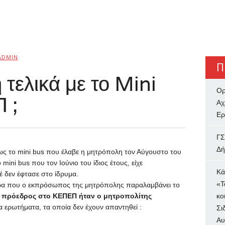
ADMIN
Π
 τελικά με το Mini
Ορ
 ;
Αχ
Ερ
ΓΣ
Δή
ως το
mini
bus
που έλαβε η μητρόπολη τον Αύγουστο του
ο
mini
bus
που τον Ιούνιο του ίδιος έτους, είχε
Κά
 δεν έφτασε στο ίδρυμα.
«Τ
ώρα που ο εκπρόσωπος της μητρόπολης παραλαμβάνει το
α πρόεδρος στο ΚΕΠΕΠ ήταν ο μητροπολίτης
κο
α ερωτήματα, τα οποία δεν έχουν απαντηθεί :
Σι
Αυ