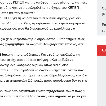
ρος τους ΚΕΠΕΠ για την απόφαση παραχώρησης, γιατί δεν
μητρόπολης, να παραληφθεί και το όχημα του ΚΕΠΕΠ ;
Θα
ματος και των παιδιών ;
βλ
υ ΚΕΠΕΠ, για τη δωρεά του
mini
bus
και κυρίως, γιατί δεν
μενα Δ.Σ ,που ο ίδιος προήδρευσε, ώστε ήταν ενήμερα τα
Ρο
λεωφορείου, που θα διαμορφωνόταν κατάλληλα για
χο
gla
.
gr
ο μητροπολίτης Σιδηροκάστρου, υποστηρίζει πως :
 μας χορηγήθηκε το ως άνω λεωφορειάκι επ’ ονόματι
Φ
i
bus
,γιατί το αποδέχτηκε ; Και αφού το παρέλαβε, γιατί
που το είχε περισσότερο ανάγκη, αλλά επέλεξε να
ολίτης ένα «ασφαλές όχημα» όπωςλέει ο ίδιος.
ητα Α.Ε, που οφείλουν να δώσουν εξηγήσεις, για το πώς
το Σιδηρόκαστρο, βρέθηκε στον δήμο Μυγδονίας, την ίδια
 στη μητρόπολη Σιδηροκάστρου, πουσίγουρα δεν το είχε
ων» των δύο οχημάτων είναιδιαφορετικοί, αλλά πως η
ο έναν ήμε τον άλλον τρόπο, ένα σημαντικό μέσο για