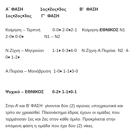
Α΄ ΦΑΣΗ 1ος♦2ος♦3ος Β’ ΦΑΣΗ
1ος♦2ος♦3ος Γ’ ΦΑΣΗ
Κοίμηση – Τερπνή 0-0♦ 2-0♦2-1 Κοίμηση-
ΕΘΝΙΚΟΣ
Ν1
2-0♦ 0-0♦ Ν1 – Ν2
Ν.Ζίχνη – Μητρούσι 1-1♦ 0-3♦4-0 Ν.Ζίχνη-Α.Πορόια Ν2 4-
0♦ 1-2♦
Α.Πορόια – Μονόβρυση 1-0♦ 1-1♦3-0
Ψυχικό – ΕΘΝΙΚΟΣ 0-2♦ 1-1♦0-1
Στην Α’ και Β’ ΦΑΣΗ γίνονται δύο (2) αγώνες υποχρεωτικά και
τρίτο αν χρειασθεί. Πλεονέκτημα έδρας έχουν οι ομάδες που
τερμάτισαν 1ες και 2ες στον κάθε όμιλο. Προκρίνεται στην
επόμενη φάση η ομάδα που έχει δύο (2) νίκες.