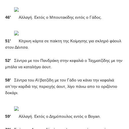
46′
Αλλαγή. Εκτός ο Μπουτακίδης εντός ο Γάδος.
51′
Κίτρινη κάρτα σε παίκτη της Κοίμησης για σκληρό φάουλ
στον Δέντσα.
52′
Σέντρα με τον Πανδράκη στην κεφαλιά ο Ταχματζίδης με την
μπάλα να καταλήγει άουτ.
58′
Σέντρα του Α’ι’βατζίδη με τον Γάδο να κάνει την κεφαλιά
απ’την καρδιά της περιοχής άουτ, λίγο πάνω απο το οριζόντιο
δοκάρι.
59′
Αλλαγή. Εκτός ο Δημόπουλος εντός ο Βoyan.