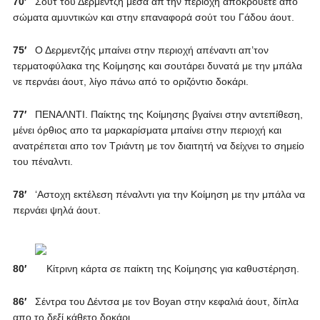
70′
Σούτ του Δερμεντζή μέσα απ’την περιοχή αποκρούετε απο
σώματα αμυντικών και στην επαναφορά σούτ του Γάδου άουτ.
75′
Ο Δερμεντζής μπαίνει στην περιοχή απέναντι απ’τον
τερματοφύλακα της Κοίμησης και σουτάρει δυνατά με την μπάλα
νε περνάει άουτ, λίγο πάνω από το οριζόντιο δοκάρι.
77′
ΠΕΝΑΛΝΤΙ. Παίκτης της Κοίμησης βγαίνει στην αντεπίθεση,
μένει όρθιος απο τα μαρκαρίσματα μπαίνει στην περιοχή και
ανατρέπεται απο τον Τριάντη με τον διαιτητή να δείχνει το σημείο
του πέναλντι.
78′
‘Αστοχη εκτέλεση πέναλντι για την Κοίμηση με την μπάλα να
περνάει ψηλά άουτ.
80′
Κίτρινη κάρτα σε παίκτη της Κοίμησης για καθυστέρηση.
86′
Σέντρα του Δέντσα με τον Βoyan στην κεφαλιά άουτ, δίπλα
απο το δεξί κάθετο δοκάρι.