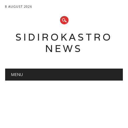
8 AUGUST 2026
SIDIROKASTRO
NEWS
Main menu
Skip
MENU
to
content