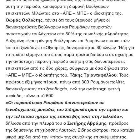
αυτή την περίοδο, και αφορά τη διαμονή Βούλγαρων
επισκεπτών. Μιλώντας στο «ΑΠΕ – ΜΠΕ» ο ιδιοκτήτης της,
Θωμάς Θολιώτης
, τόνισε ότι τους θερινούς μήνες οι
διανυκτερεύσεις Βούλγαρων και Ρουμάνων τουριστών
αντιστοιχούν τουλάχιστον στο 50% της συνολικής πληρότητας.
Αυξημένη είναι η κίνηση Βούλγαρων και Ρουμάνων επισκεπτών
και στο ξενοδοχείο «Olympic», δυναμικότητας 80 κλινών. Ήδη για
το πρώτο εξάμηνο του έτους παρατηρείται διπλάσια σε σχέση με
την αντίστοιχη περσινή περίοδο αύξηση στις διανυκτερεύσεις
επισκεπτών από τις δύο χώρες, σύμφωνα με όσα δήλωσε στο
«ΑΠΕ – ΜΠΕ» ο ιδιοκτήτης του,
Τάκης Τριανταφύλλου
. Τους
πρώτους έξι μήνες πέρυσι, πάνω από 300 Ρουμάνοι πολίτες
διανυκτέρευσαν στο ξενοδοχείο, ενώ την αντίστοιχη φετινή
περίοδο, πάνω από 600.
«Οι περισσότεροι Ρουμάνοι διανυκτερεύουν σε
ξενοδοχειακές μονάδες του Σιδηροκάστρου την πρώτη και
την τελευταία ημέρα της επίσκεψής τους στην Ελλάδα»,
δήλωσε από την πλευρά του ο
Σωτήρης Αβράμης
, πρόεδρος
της δημοτικής επιχείρησης Λουτρών Σιδηροκάστρου, που κατέχει
μικρό μερίδιο από την «πίτα» της συνολικής επισκεψιμότητας.