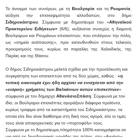
Το άνοιγμα των συνόρων, με τη
Βουλγαρία
και τη
Ρουμανία
,
αύξησε την επισκεψιμότητα αλλοδαπών, στο δήμο
Σιδηροκάστρου
. Σύμφωνα με δημοσίευμα του «
Αθηναϊκού
Πρακτορείου Ειδήσεων»
(6/6), αυξάνεται συνεχώς η διαμονή
Βούλγαρων και Ρουμάνων επισκεπτών, που επιλέγουν την πόλη,
ως «σημείο ανάπαυσης», πριν κατευθυνθούν στους τελικούς
προορισμούς τους, κυρίως σε παραλίες της Χαλκιδικής, της
Πιερίας και της Θάσου.
Ο δήμος Σιδηροκάστρου,μελετά σχέδια για την προσέλκυση και
συγκράτηση των επισκεπτών από τις δύο χώρες, καθώς :
«η
τοπική οικονομία έχει ήδη αρχίσει να ενισχύεται από την
«εισροή» χρήματος των Βαλκάνιων αυτών επισκεπτών
»
σύμφωνα με τον δήμαρχο
ΑθανάσιοΣπάση
. Σύμφωνα με τον
ίδιο, οι Βούλγαροι επισκέπτες αγοράζουν διάφορα προϊόντα,
κυρίως τρόφιμα από τα καταστήματα του Σιδηροκάστρου, τα
οποία είτε δεν είναι διαθέσιμα στη δική τους αγορά, είτε οι τιμές
τους είναι απαγορευτικές για το «πορτοφόλι» τους.
Σύμφωνα με το δημοσίευμα,πληρότητα 100% καταγράφεται σε
μια από τις ξενοδοχειακές μονάδες της πόλης, στο «Αγνάντι»,