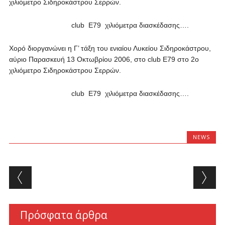
χιλιόμετρο Σιδηροκάστρου Σερρών.
club Ε79 χιλιόμετρα διασκέδασης….
Χορό διοργανώνει η Γ’ τάξη του ενιαίου Λυκείου Σιδηροκάστρου,
αύριο Παρασκευή 13 Οκτωβρίου 2006, στο club Ε79 στο 2ο
χιλιόμετρο Σιδηροκάστρου Σερρών.
club Ε79 χιλιόμετρα διασκέδασης….
NEWS
Post navigation
Πρόσφατα άρθρα