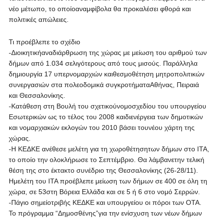
νέο μέτωπο, το οποίοαναμφίβολα θα προκαλέσει φθορά και
πολιτικές απώλειες.
Τι προέβλεπε το σχέδιο
-Διοικητικήαναδιάρθρωση της χώρας με μείωση του αριθμού των
δήμων από 1.034 σελιγότερους από τους μισούς. Παράλληλα
δημιουργία 17 υπερνομαρχιών καιθεσμοθέτηση μητροπολιτικών
συνεργασιών στα πολεοδομικά συγκροτήματαΑθήνας, Πειραιά
και Θεσσαλονίκης.
-Κατάθεση στη Βουλή του σχετικούνομοσχεδίου του υπουργείου
Εσωτερικών ως το τέλος του 2008 καιδιενέργεια των δημοτικών
και νομαρχιακών εκλογών του 2010 βάσει τουνέου χάρτη της
χώρας.
-Η ΚΕΔΚΕ ανέθεσε μελέτη για τη χωροθέτησητων δήμων στο ΙΤΑ,
το οποίο την ολοκλήρωσε το Σεπτέμβριο. Θα λάμβανετην τελική
θέση της στο έκτακτο συνέδριο της Θεσσαλονίκης (26-28/11).
Ημελέτη του ΙΤΑ προέβλεπε μείωση των δήμων σε 400 σε όλη τη
χώρα, σε 53στη Βόρεια Ελλάδα και σε 5 ή 6 στο νομό Σερρών.
-Πάγιο σημείοτριβής ΚΕΔΚΕ και υπουργείου οι πόροι των ΟΤΑ.
Το πρόγραμμα “Δημοσθένης”για την ενίσχυση των νέων δήμων