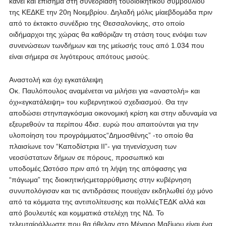
κάνει και επίσημα στη συνεδρίαση τουδιοικητικού συμβουλίου
της ΚΕΔΚΕ την 20η Νοεμβρίου. Δηλαδή μόλις μίαεβδομάδα πριν
από το έκτακτο συνέδριο της Θεσσαλονίκης, στο οποίο
οιδήμαρχοι της χώρας θα καθόριζαν τη στάση τους ενόψει των
συνενώσεων τωνδήμων και της μείωσής τους από 1.034 που
είναι σήμερα σε λιγότερους απότους μισούς.
Αναστολή και όχι εγκατάλειψη
Οκ. Παυλόπουλος αναμένεται να μιλήσει για «αναστολή» και
όχι«εγκατάλειψη» του κυβερνητικού σχεδιασμού. Θα την
αποδώσει στηνπαγκόσμια οικονομική κρίση και στην αδυναμία να
εξευρεθούν τα περίπου 4δισ. ευρώ που απαιτούνται για την
υλοποίηση του προγράμματος“Δημοσθένης” -το οποίο θα
πλαισίωνε τον “Καποδίστρια ΙΙ”- για τηνενίσχυση των
νεοσύστατων δήμων σε πόρους, προσωπικό και
υποδομές.Ωστόσο πριν από τη λήψη της απόφασης για
“πάγωμα” της διοικητικήςμεταρρύθμισης στην κυβέρνηση
συνυπολόγισαν και τις αντιδράσεις πουείχαν εκδηλωθεί όχι μόνο
από τα κόμματα της αντιπολίτευσης και πολλέςΤΕΔΚ αλλά και
από βουλευτές και κομματικά στελέχη της ΝΔ. Το
τελευταίοάλλωστε που θα ήθελαν στο Μέγαρο Μαξίμου είναι ένα