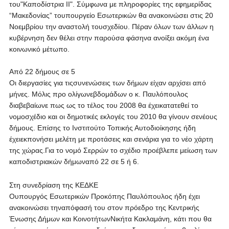
του"Καποδίστρια ΙΙ". Σύμφωνα με πληροφορίες της εφημερίδας
“Μακεδονίας” τουπουργείο Εσωτερικών θα ανακοινώσει στις 20
Νοεμβρίου την αναστολή τουσχεδίου. Πέραν όλων των άλλων η
κυβέρνηση δεν θέλει στην παρούσα φάσηνα ανοίξει ακόμη ένα
κοινωνικό μέτωπο.
Από 22 δήμους σε 5
Οι διεργασίες για τιςσυνενώσεις των δήμων είχαν αρχίσει από
μήνες. Μόλις προ ολίγωνεβδομάδων ο κ. Παυλόπουλος
διαβεβαίωνε πως ως το τέλος του 2008 θα έχεικατατεθεί το
νομοσχέδιο και οι δημοτικές εκλογές του 2010 θα γίνουν σενέους
δήμους. Επίσης το Ινστιτούτο Τοπικής Αυτοδιοίκησης ήδη
έχειεκπονήσει μελέτη με προτάσεις και σενάρια για το νέο χάρτη
της χώρας.Για το νομό Σερρών το σχέδιο προέβλεπε μείωση των
καποδιστριακών δήμωναπό 22 σε 5 ή 6.
Στη συνεδρίαση της ΚΕΔΚΕ
Ουπουργός Εσωτερικών Προκόπης Παυλόπουλος ήδη έχει
ανακοινώσει τηναπόφασή του στον πρόεδρο της Κεντρικής
Ένωσης Δήμων και ΚοινοτήτωνΝικήτα Κακλαμάνη, κάτι που θα