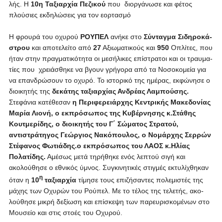
λής. Η
10η Ταξιαρχία Πεζικού
που διοργάνωσε και φέτος
πλούσιες εκδηλώσεις για τον εορτασμό
Η φρου­ρά του ο­χυ­ρού
ΡΟΥ­ΠΕΛ
α­νή­κε στο
Σύ­νταγ­μα Σι­δη­ρο­κά­
στρου
και α­πο­τε­λεί­το α­πό
27
Α­ξιω­μα­τι­κούς και
950
Ο­πλί­τες, που
ή­ταν στην πραγ­μα­τι­κό­τη­τα οι με­σή­λι­κες ε­πί­στρα­τοι και οι τραυ­μα­
τί­ες που χρειά­σθη­κε να βγουν γρή­γο­ρα α­πό τα Νο­σο­κο­μεί­α για
να ε­παν­δρώ­σουν το ο­χυ­ρό. Το ι­στο­ρι­κό της η­μέ­ρας, εκ­φώ­νη­σε ο
διοι­κη­τής της
δε­κά­της τα­ξιαρ­χί­ας Α­νδρέας Λαμπούσης.
Στεφάνια κατέθεσαν
η Περιφερειάρχης Κεντρικής Μακεδονίας
Μαρία Λιονή, ο εκπρόσωπος της Κυβέρνησης κ.Στάθης
Κουτμερίδης, ο διοικητής του Γ΄ Σώματος Στρατού,
αντιστράτηγος
Γεώργιος Νακόπουλος
, ο Νομάρχης Σερρών
Στέφανος Φωτιάδης
.ο εκπρόσωπος του ΛΑΟΣ κ.Ηλίας
Πολατίδης.
Αμέσως μετά τηρήθηκε ενός λεπτού σιγή και
ακολούθησε ο εθνικός ύμνος. Συ­γκι­νη­τι­κές στιγ­μές ε­κτυ­λί­χθη­καν
η
ό­ταν η
10
τα­ξιαρ­χί­α
τί­μη­σε τους ε­πι­ζή­σα­ντες πο­λε­μι­στές της
μά­χης των Ο­χυ­ρών του Ρού­πελ. Με το τέ­λος της τε­λε­τής, α­κο­
λού­θη­σε μι­κρή δε­ξί­ω­ση και ε­πί­σκε­ψη των πα­ρευ­ρι­σκο­μέ­νων στο
Μου­σεί­ο και στις στο­ές του Ο­χυ­ρού.