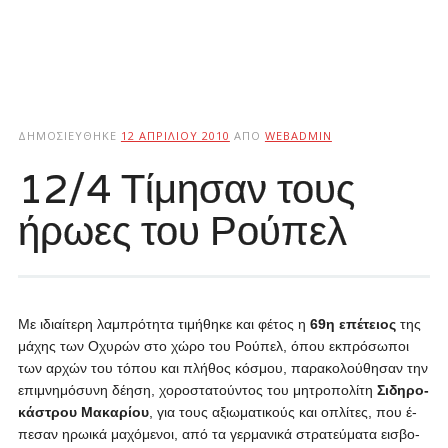
ΔΗΜΟΣΙΕΎΘΗΚΕ
12 ΑΠΡΙΛΊΟΥ 2010
ΑΠΌ
WEBADMIN
12/4 Τίμησαν τους
ήρωες του Ρούπελ
Με ι­διαί­τε­ρη λα­μπρό­τη­τα τι­μή­θη­κε και φέ­τος η
69η ε­πέ­τειος
της
μά­χης των Ο­χυ­ρών στο χώ­ρο του Ρού­πελ, ό­που εκ­πρό­σω­ποι
των αρ­χών του τό­που και πλή­θος κό­σμου, πα­ρα­κο­λού­θη­σαν την
ε­πι­μνη­μό­συ­νη δέ­η­ση, χο­ρο­στα­τού­ντος του μη­τρο­πο­λί­τη
Σι­δη­ρο­
κά­στρου Μα­κα­ρί­ου
, για τους α­ξιω­μα­τι­κούς και ο­πλί­τες, που έ­
πε­σαν η­ρω­ι­κά μα­χό­με­νοι, από τα γερ­μα­νι­κά στρα­τεύ­μα­τα ει­σβο­