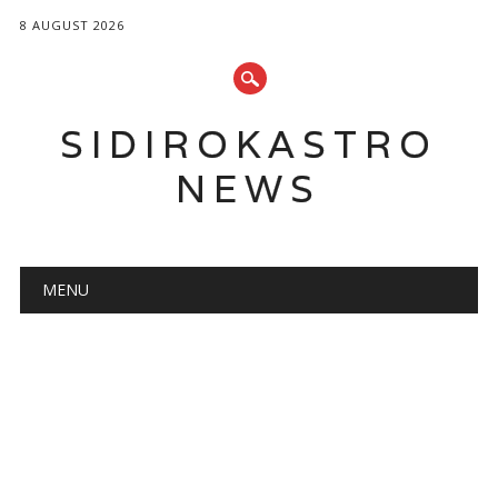
8 AUGUST 2026
SIDIROKASTRO
NEWS
Main menu
Skip
MENU
to
content