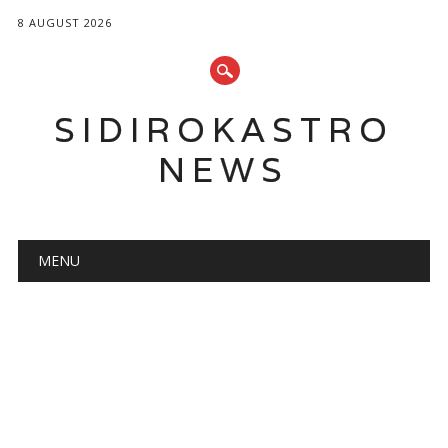
8 AUGUST 2026
SIDIROKASTRO
NEWS
Main menu
Skip
MENU
to
content