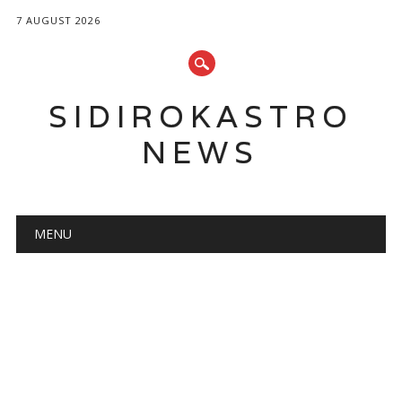
7 AUGUST 2026
SIDIROKASTRO
NEWS
Main menu
Skip
MENU
to
content