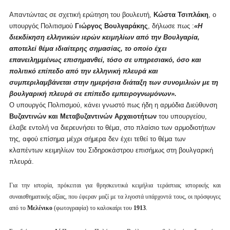
Απαντώντας σε σχετική ερώτηση του βουλευτή,
Κώστα Τσιπλάκη
, ο
υπουργός Πολιτισμού
Γιώργος Βουλγαράκης
, δήλωσε πως :
«Η
διεκδίκηση ελληνικών ιερών κειμηλίων από την Βουλγαρία,
αποτελεί θέμα ιδιαίτερης σημασίας, το οποίο έχει
επανειλημμένως επισημανθεί, τόσο σε υπηρεσιακό, όσο και
πολιτικό επίπεδο από την ελληνική πλευρά και
συμπεριλαμβάνεται στην ημερήσια διάταξη των συνομιλιών με τη
βουλγαρική πλευρά σε επίπεδο εμπειρογνωμόνων».
Ο υπουργός Πολιτισμού, κάνει γνωστό πως ήδη η αρμόδια Διεύθυνση
Βυζαντινών και Μεταβυζαντινών Αρχαιοτήτων
του υπουργείου,
έλαβε εντολή να διερευνήσει το θέμα, στο πλαίσιο των αρμοδιοτήτων
της, αφού επίσημα μέχρι σήμερα δεν έχει τεθεί το θέμα των
κλαπέντων κειμηλίων του Σιδηροκάστρου επισήμως στη βουλγαρική
πλευρά.
Για την ιστορία, πρόκειται για θρησκευτικά κειμήλια τεράστιας ιστορικής και
συναισθηματικής αξίας, που έφεραν μαζί με τα λιγοστά υπάρχοντά τους, οι πρόσφυγες
από το
Μελένικο
(φωτογραφία) το καλοκαίρι του
1913
.