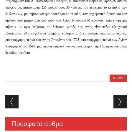
Στη διάρκεια του
Α΄
Παγκοσμίου Πολέμου, οι Βούλγαροι εισβολείς, άρπαξαν από το
υπόγειο της μητρόπολης Σιδηροκάστρου,
30
κιβώτια που περιείχαν τα κειμήλια των
Μελενικίων, με σημαντικότερα ολόκληρο το τέμπλο, τον αρχιερατικό θρόνο και τον
άμβωνα του μητροπολιτικού ναού του Αγίου Νικολάου Μελενίκου. Τρία επάργυρα
κιβώτια με άγια λείψανα, το λείψανο χειρός της Αγίας Φωτεινής, έξι χρυσά
εξαπτέρυγα, 29 ευαγγέλια με ασημένια καλύμματα, δεκατέσσερις επάργυρες εικόνες,
μια επάργυρη εικόνα του Αγίου Στεφάνου του
1723
, μια επάργυρη εικόνα των Αγίων
Αναργύρων του
1590
, μια εικόνα επίχρυση ύψους ενός μέτρου της Παναγίας και άλλα
δεκάδες κειμήλια.
NEWS
Post navigation
Πρόσφατα άρθρα