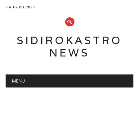
7 AUGUST 2026
SIDIROKASTRO
NEWS
Main menu
Skip
MENU
to
content