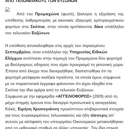
ΑΠΟ ΤΕΛΩΝΕΙΑΚΟΥΣ ΤΩΝ ΕΥΖΩΝΩΝ
Από τον
Προμαχώνα
(φωτό), ξεκίνησε η εξιχνίαση της
υπόθεσης λαθρεμπορίας με εικονικές εξαγωγές εμπορευματικών
φορτίων στα
Σκόπια
, στην οποία εμπλέκονται
δέκα
υπάλληλοι
του τελωνείου
Ευζώνων
.
Η υπόθεση αποκαλύφθηκε στις αρχές του περασμένου
Σεπτεμβρίου
, όταν υπάλληλοι της
Υπηρεσίας Ειδικών
Ελέγχων
εντόπισαν στην περιοχή του Προμαχώνα δύο φορτηγά
με Βούλγαρους οδηγούς που είχαν προορισμό τη γειτονική χώρα.
Έπειτα από έλεγχο που διενεργήθηκε, διαπιστώθηκε ότι τα
φορτηγά μετέφεραν κινέζικα προϊόντα, τα οποία όμως σύμφωνα
με τα παραστατικά έγγραφα φαίνονταν ότι είχαν εξαχθεί στα
Σκόπια την ίδια ημέρα από το τελωνείο Ευζώνων.
Σύμφωνα με την εφημερίδα
«ΑΓΓΕΛΙΟΦΟΡΟΣ»
(28/9) από τη
μέχρι στιγμής έρευνα που διενεργεί προσωπικά η εισαγγελέας
Κιλκίς,
Ειρήνη Χρυσογιάννη
προκύπτουν επιβαρυντικά στοιχεία
για τους συγκεκριμένους τελωνειακούς και ήδη
τέσσερις
απ΄
αυτούς με απόφαση του υπουργείου Οικονομικών μετακινήθηκαν
από το μεθοριακό σταθμό σε άλλες υπηρεσίες. Την ίδια στιγμή