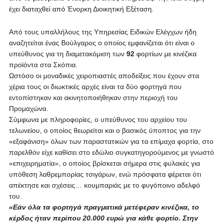
έχει διαταχθεί από Ένορκη Διοικητική Εξέταση.
Από τους υπαλλήλους της Υπηρεσίας Ειδικών Ελέγχων ήδη
αναζητείται ένας Βούλγαρος ο οποίος εμφανίζεται ότι είναι ο
υπεύθυνος για τη διαμετακόμιση των
92
φορτίων με κινέζικα
προϊόντα στα Σκόπια.
Ωστόσο οι μοναδικές χειροπιαστές αποδείξεις που έχουν στα
χέρια τους οι διωκτικές αρχές είναι τα δύο φορτηγά που
εντοπίστηκαν και ακινητοποιήθηκαν στην περιοχή του
Προμαχώνα.
Σύμφωνα με πληροφορίες, ο υπεύθυνος του αρχείου του
τελωνείου, ο οποίος θεωρείται και ο βασικός ύποπτος για την
«εξαφάνιση» όλων των παραστατικών για τα επίμαχα φορτία, στο
παρελθόν είχε καθίσει στο εδώλιο συγκατηγορούμενος με γνωστό
«επιχειρηματία», ο οποίος βρίσκεται σήμερα στις φυλακές για
υπόθεση λαθρεμπορίας τσιγάρων, ενώ πρόσφατα φέρεται ότι
απέκτησε και σχέσεις… κουμπαριάς με το φυγόποινο αδελφό
του.
«Εάν όλα τα φορτηγά πραγματικά μετέφεραν κινέζικα, το
κέρδος ήταν περίπου 20.000 ευρώ για κάθε φορτίο. Στην