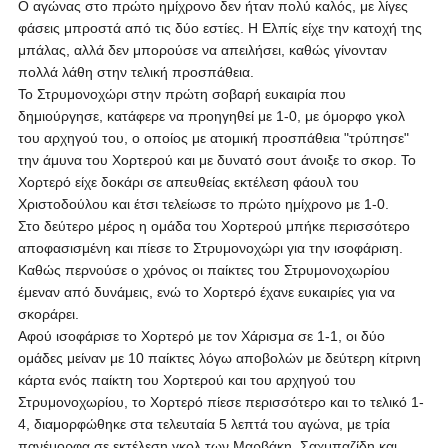
Ο αγώνας στο πρώτο ημίχρονο δεν ήταν πολύ καλός, με λίγες
φάσεις μπροστά από τις δύο εστίες. Η Ελπίς είχε την κατοχή της
μπάλας, αλλά δεν μπορούσε να απειλήσει, καθώς γίνονταν
πολλά λάθη στην τελική προσπάθεια.
Το Στρυμονοχώρι στην πρώτη σοβαρή ευκαιρία που
δημιούργησε, κατάφερε να προηγηθεί με 1-0, με όμορφο γκολ
του αρχηγού του, ο οποίος με ατομική προσπάθεια "τρύπησε"
την άμυνα του Χορτερού και με δυνατό σουτ άνοιξε το σκορ. Το
Χορτερό είχε δοκάρι σε απευθείας εκτέλεση φάουλ του
Χριστοδούλου και έτσι τελείωσε το πρώτο ημίχρονο με 1-0.
Στο δεύτερο μέρος η ομάδα του Χορτερού μπήκε περισσότερο
αποφασισμένη και πίεσε το Στρυμονοχώρι για την ισοφάριση.
Καθώς περνούσε ο χρόνος οι παίκτες του Στρυμονοχωρίου
έμεναν από δυνάμεις, ενώ το Χορτερό έχανε ευκαιρίες για να
σκοράρει.
Αφού ισοφάρισε το Χορτερό με τον Χάρισμα σε 1-1, οι δύο
ομάδες μείναν με 10 παίκτες λόγω αποβολών με δεύτερη κίτρινη
κάρτα ενός παίκτη του Χορτερού και του αρχηγού του
Στρυμονοχωρίου, το Χορτερό πίεσε περισσότερο και το τελικό 1-
4, διαμορφώθηκε στα τελευταία 5 λεπτά του αγώνα, με τρία
πανέμορφα σε εκτέλεση γκολ των Μαρβάκη, Σαχμπαζίδη και