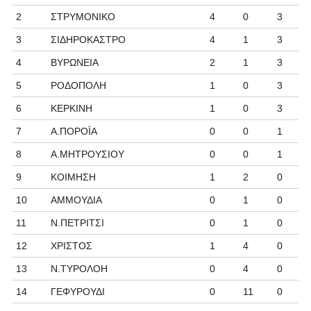
2
ΣΤΡΥΜΟΝΙΚΟ
4
0
3
3
ΣΙΔΗΡΟΚΑΣΤΡΟ
4
1
3
4
ΒΥΡΩΝΕΙΑ
2
1
3
5
ΡΟΔΟΠΟΛΗ
1
0
3
6
ΚΕΡΚΙΝΗ
1
0
3
7
Α.ΠΟΡΟΪΑ
0
0
1
8
Α.ΜΗΤΡΟΥΣΙΟΥ
0
0
1
9
ΚΟΙΜΗΣΗ
1
2
0
10
ΑΜΜΟΥΔΙΑ
0
1
0
11
Ν.ΠΕΤΡΙΤΣΙ
0
1
0
12
ΧΡΙΣΤΟΣ
1
4
0
13
Ν.ΤΥΡΟΛΟΗ
0
4
0
14
ΓΕΦΥΡΟΥΔΙ
0
11
0