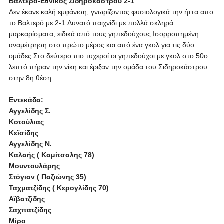
Βαλτερό-Εθνικός Σιδηροκάστρου 2-1
Δεν έκανε καλή εμφάνιση, γνωρίζοντας φυσιολογικά την ήττα απο
το Βαλτερό με 2-1.Δυνατό παιχνίδι με πολλά σκληρά
μαρκαρίσματα, ειδικά από τους γηπεδούχους.Ισορροπημένη
αναμέτρηση στο πρώτο μέρος και από ένα γκολ για τις δύο
ομάδες.Στο δεύτερο πιο τυχεροί οι γηπεδούχοι με γκολ στο 50ο
λεπτό πήραν την νίκη και έριξαν την ομάδα του Σιδηροκάστρου
στην 8η θέση.
Εντεκάδα:
Αγγελίδης Σ.
Κοτούλιας
Κεϊσίδης
Αγγελίδης Ν.
Καλαής ( Καμίτσαλης 78)
Μουντουλάρης
Στόγιαν ( Παζιώνης 35)
Ταχματζίδης ( Κερογλίδης 70)
Αϊβατζίδης
Σαχπατζίδης
Μίρο