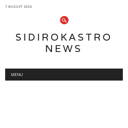
7 AUGUST 2026
SIDIROKASTRO
NEWS
Main menu
Skip
MENU
to
content