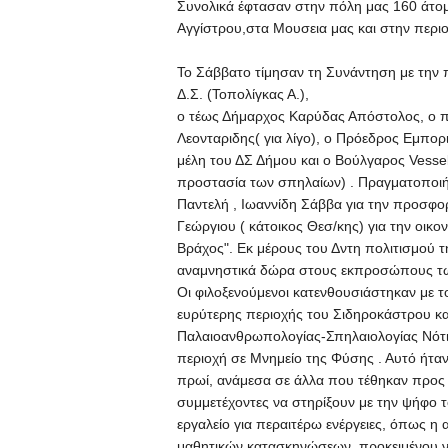
Συνολικά έφτασαν στην πόλη μας 160 άτο
Αγγίστρου,στα Μουσεια μας και στην περι
Το Σάββατο τίμησαν τη Συνάντηση με την 
Δ.Σ. (Τοπολίγκας Α.),
ο τέως Δήμαρχος Καρύδας Απόστολος, ο 
Λεονταριδης( για λίγο), ο Πρόεδρος Εμπορ
μέλη του ΔΣ Δήμου και ο Βούλγαρος Vess
προστασία των σπηλαίων) . Πραγματοποιή
Παντελή , Ιωαννίδη Σάββα για την προσφο
Γεώργιου ( κάτοικος Θεσ/κης) για την οικ
Βράχος". Εκ μέρους του Δντη πολιτισμού 
αναμνηστικά δώρα στους εκπροσώπους τ
Οι φιλοξενούμενοι κατενθουσιάστηκαν με τ
ευρύτερης περιοχής του Σιδηροκάστρου κα
Παλαιοανθρωπολογίας-Σπηλαιολογίας Νότια
περιοχή σε
Μνημείο της Φύσης
. Αυτό ήτα
πρωί, ανάμεσα σε άλλα που τέθηκαν προς 
συμμετέχοντες να στηρίξουν με την ψήφο το
εργαλείο για περαιτέρω ενέργειες, όπως η
μαθητικών κατασκηνώσεων, προκειμένου ν