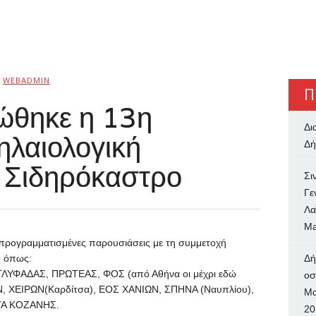
WEBADMIN
Π
ώθηκε η 13η
Δι
ηλαιολογική
Δή
 Σιδηρόκαστρο
Σι
Γε
Λα
Ma
 προγραμματισμένες παρουσιάσεις με τη συμμετοχή
, όπως:
Δή
ΛΥΦΑΔΑΣ, ΠΡΩΤΕΑΣ, ΦΟΣ (από Αθήνα οι μέχρι εδώ
oσ
Ν, ΧΕΙΡΩΝ(Καρδίτσα), ΕΟΣ ΧΑΝΙΩΝ, ΣΠΗΝΑ (Ναυπλίου),
Μα
ΓΑ ΚΟΖΑΝΗΣ.
20