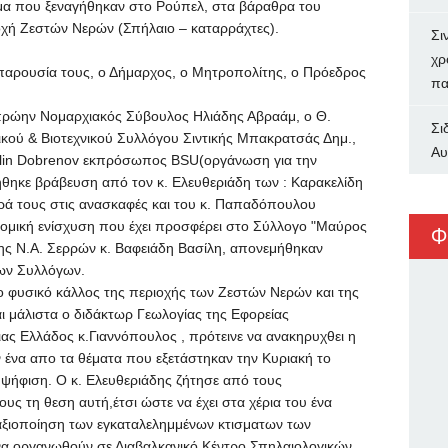
μα που ξεναγήθηκαν στο Ρούπελ, στα βάραθρα του
οχή Ζεστών Νερών (Σπήλαιο – καταρράχτες).
Σι
χρ
παρουσία τους, ο Δήμαρχος, ο Μητροπολίτης, ο Πρόεδρος
πα
πρώην Νομαρχιακός Σύβουλος Ηλιάδης Αβραάμ, ο Θ.
Σι
ικού & Βιοτεχνικού Συλλόγου Σιντικής Μπακρατσάς Δημ.,
Αυ
elin Dobrenov εκπρόσωπος BSU(οργάνωση για την
θηκε βράβευση από τον κ. Ελευθεριάδη των : Καρακελίδη
ρά τους στις ανασκαφές και του κ. Παπαδόπουλου
ονομική ενίσχυση που έχει προσφέρει στο Σύλλογο "Μαύρος
Φ
της Ν.Α. Σερρών κ. Βαφειάδη Βασίλη, απονεμήθηκαν
ων Συλλόγων.
ο φυσικό κάλλος της περιοχής των Ζεστών Νερών και της
ι μάλιστα ο διδάκτωρ Γεωλογίας της Εφορείας
ς Ελλάδος κ.Γιαννόπουλος , πρότεινε να ανακηρυχθει η
ν ένα απο τα θέματα που εξετάστηκαν την Κυριακή το
ψήφιση. Ο κ. Ελευθεριάδης ζήτησε από τους
υς τη θεση αυτή,έτσι ώστε να έχει στα χέρια του ένα
 αξιοποίηση των εγκαταλελημμένων κτισματων των
α οργανωθούν σε Διαβαλκανικό Κέντρο Σπηλαιολογικών