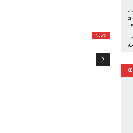
Σι
χρ
πα
NEWS
Σι
Αυ
Φ