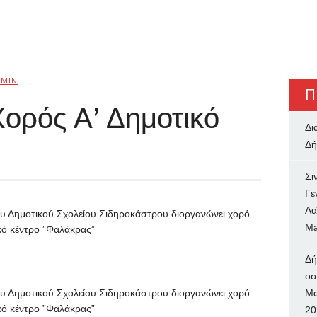
MIN
Π
Χορός Α’ Δημοτικό
Δι
Δή
Σι
Γε
Λα
υ Δημοτικού Σχολείου Σιδηροκάστρου διοργανώνει χορό
Ma
κό κέντρο ”Φαλάκρας”
Δή
oσ
υ Δημοτικού Σχολείου Σιδηροκάστρου διοργανώνει χορό
Μα
κό κέντρο ”Φαλάκρας”
20