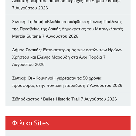
Διακοπή ρεύματος αύριο σε περιοχές του Δήμου Σιντικής
7 Αυγούστου 2026
Σιντική: Τη δομή «Κλειδί» επισκέφθηκε η Γενική Πρόξενος
της Πρεσβείας της Λαϊκής Δημοκρατίας του Μπανγκλαντές
Marzia Sultana
7 Αυγούστου 2026
Δήμος Σιντικής: Επαναπατρισμός των oστών των Ηρώων
Χρήστου και Ελένης Μαρούδη στα Ανω Πορόϊα
7
Αυγούστου 2026
Σιντική: Οι «Κομνηνοί» γιόρτασαν τα 50 χρόνια
προσφοράς στην ποντιακή παράδοση
7 Αυγούστου 2026
Σιδηρόκαστρο / Belles Historic Trail
7 Αυγούστου 2026
Φιλικα Sites