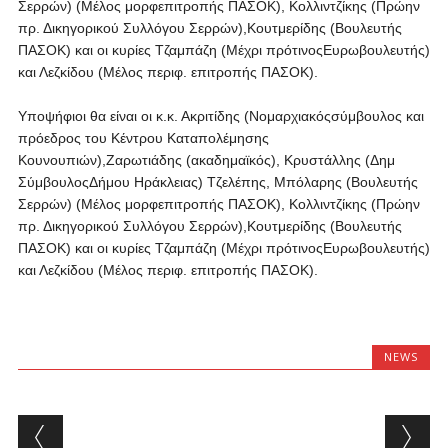
Σερρών) (Μέλος μορφεπιτροπής ΠΑΣΟΚ), Κολλιντζίκης (Πρώην
πρ. Δικηγορικού Συλλόγου Σερρών),Κουτμερίδης (Βουλευτής
ΠΑΣΟΚ) και οι κυρίες Τζαμπάζη (Μέχρι πρότινοςΕυρωβουλευτής)
και Λεζκίδου (Μέλος περιφ. επιτροπής ΠΑΣΟΚ).
Υποψήφιοι θα είναι οι κ.κ. Ακριτίδης (Νομαρχιακόςσύμβουλος και
πρόεδρος του Κέντρου Καταπολέμησης
Κουνουπιών),Ζαρωτιάδης (ακαδημαϊκός), Κρυστάλλης (Δημ
ΣύμβουλοςΔήμου Ηράκλειας) Τζελέπης, Μπόλαρης (Βουλευτής
Σερρών) (Μέλος μορφεπιτροπής ΠΑΣΟΚ), Κολλιντζίκης (Πρώην
πρ. Δικηγορικού Συλλόγου Σερρών),Κουτμερίδης (Βουλευτής
ΠΑΣΟΚ) και οι κυρίες Τζαμπάζη (Μέχρι πρότινοςΕυρωβουλευτής)
και Λεζκίδου (Μέλος περιφ. επιτροπής ΠΑΣΟΚ).
NEWS
Post navigation