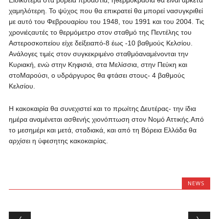
Ειδικότερα στα βόρεια προάστια, ηθερμοκρασία θα είναι αρκετά
χαμηλότερη. Το ψύχος που θα επικρατεί θα μπορεί νασυγκριθεί
με αυτό του Φεβρουαρίου του 1948, του 1991 και του 2004. Τις
χρονιέςαυτές το θερμόμετρο στον σταθμό της Πεντέλης του
Αστεροσκοπείου είχε δείξειαπό-8 έως -10 βαθμούς Κελσίου.
Ανάλογες τιμές στον συγκεκριμένο σταθμόαναμένονται την
Κυριακή, ενώ στην Κηφισιά, στα Μελίσσια, στην Πεύκη και
στοΜαρούσι, ο υδράργυρος θα φτάσει στους- 4 βαθμούς
Κελσίου.
Η κακοκαιρία θα συνεχιστεί και το πρωίτης Δευτέρας- την ίδια
ημέρα αναμένεται ασθενής χιονόπτωση στον Νομό Αττικής.Από
το μεσημέρι και μετά, σταδιακά, και από τη Βόρεια Ελλάδα θα
αρχίσει η ύφεσητης κακοκαιρίας.
NEWS