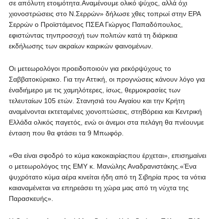
σε απόλυτη ετοιμότητα.Αναμένουμε ολικό ψύχος, αλλά όχι
χιονοστρώσεις στο Ν.Σερρών» δήλωσε χθες τοπρωί στην ΕΡΑ
Σερρών ο Προϊστάμενος ΠΣΕΑ Γιώργος Παπαδόπουλος,
εφιστώντας τηνπροσοχή των πολιτών κατά τη διάρκεια
εκδήλωσης των ακραίων καιρικών φαινομένων.
Οι μετεωρολόγοι προειδοποιούν για ρεκόρψύχους το
Σαββατοκύριακο. Για την Αττική, οι προγνώσεις κάνουν λόγο για
έναδιήμερο με τις χαμηλότερες, ίσως, θερμοκρασίες των
τελευταίων 105 ετών. Στανησιά του Αιγαίου και την Κρήτη
αναμένονται εκτεταμένες χιονοπτώσεις, στηΒόρεια και Κεντρική
Ελλάδα ολικός παγετός, ενώ οι άνεμοι στα πελάγη θα πνέουνμε
ένταση που θα φτάσει τα 9 Μπωφόρ.
«Θα είναι σφοδρό το κύμα κακοκαιρίαςπου έρχεται», επισημαίνει
ο μετεωρολόγος της ΕΜΥ κ. Μανώλης Αναδρανιστάκης.«Ένα
ψυχρότατο κύμα αέρα κινείται ήδη από τη Σιβηρία προς τα νότια
καιαναμένεται να επηρεάσει τη χώρα μας από τη νύχτα της
Παρασκευής».