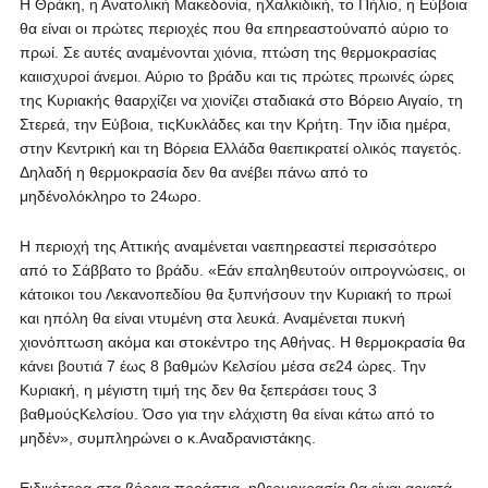
Η Θράκη, η Ανατολική Μακεδονία, ηΧαλκιδική, το Πήλιο, η Εύβοια
θα είναι οι πρώτες περιοχές που θα επηρεαστούναπό αύριο το
πρωί. Σε αυτές αναμένονται χιόνια, πτώση της θερμοκρασίας
καιισχυροί άνεμοι. Αύριο το βράδυ και τις πρώτες πρωινές ώρες
της Κυριακής θααρχίζει να χιονίζει σταδιακά στο Βόρειο Αιγαίο, τη
Στερεά, την Εύβοια, τιςΚυκλάδες και την Κρήτη. Την ίδια ημέρα,
στην Κεντρική και τη Βόρεια Ελλάδα θαεπικρατεί ολικός παγετός.
Δηλαδή η θερμοκρασία δεν θα ανέβει πάνω από το
μηδένολόκληρο το 24ωρο.
Η περιοχή της Αττικής αναμένεται ναεπηρεαστεί περισσότερο
από το Σάββατο το βράδυ. «Εάν επαληθευτούν οιπρογνώσεις, οι
κάτοικοι του Λεκανοπεδίου θα ξυπνήσουν την Κυριακή το πρωί
και ηπόλη θα είναι ντυμένη στα λευκά. Αναμένεται πυκνή
χιονόπτωση ακόμα και στοκέντρο της Αθήνας. Η θερμοκρασία θα
κάνει βουτιά 7 έως 8 βαθμών Κελσίου μέσα σε24 ώρες. Την
Κυριακή, η μέγιστη τιμή της δεν θα ξεπεράσει τους 3
βαθμούςΚελσίου. Όσο για την ελάχιστη θα είναι κάτω από το
μηδέν», συμπληρώνει ο κ.Αναδρανιστάκης.