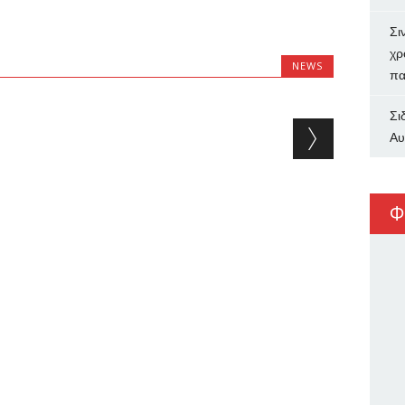
Σι
χρ
NEWS
πα
Σι
Αυ
Φ