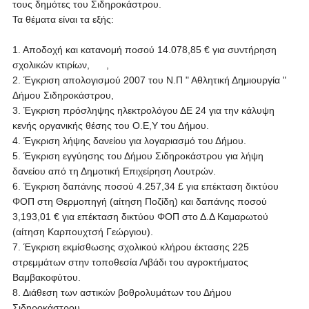
τους δημότες του Σιδηροκάστρου.
Τα θέματα είναι τα εξής:
1. Αποδοχή και κατανομή ποσού 14.078,85 € για συντήρηση
σχολικών κτιρίων, ,
2. Έγκριση απολογισμού 2007 του Ν.Π " Αθλητική Δημιουργία "
Δήμου Σιδηροκάστρου,
3. Έγκριση πρόσληψης ηλεκτρολόγου ΔΕ 24 για την κάλυψη
κενής οργανικής θέσης του Ο.Ε,Υ του Δήμου.
4. Έγκριση λήψης δανείου για λογαριασμό του Δήμου.
5. Έγκριση εγγύησης του Δήμου Σιδηροκάστρου για λήψη
δανείου από τη Δημοτική Επιχείρηση Λουτρών.
6. Έγκριση δαπάνης ποσού 4.257,34 £ για επέκταση δικτύου
ΦΟΠ στη Θερμοπηγή (αίτηση Ποζίδη) και δαπάνης ποσού
3,193,01 € για επέκταση δικτύου ΦΟΠ στο Δ.Δ Καμαρωτού
(αίτηση Καρπουχτσή Γεώργιου).
7. Έγκριση εκμίσθωσης σχολικού κλήρου έκτασης 225
στρεμμάτων στην τοποθεσία Λιβάδι του αγροκτήματος
Βαμβακοφύτου.
8. Διάθεση των αστικών βοθρολυμάτων του Δήμου
Σιδηροκάστρου .