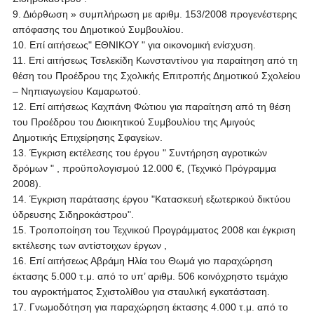
9. Διόρθωση » συμπλήρωση με αριθμ. 153/2008 προγενέστερης
απόφασης του Δημοτικού Συμβουλίου.
10. Επί αιτήσεως" ΕΘΝΙΚΟΥ " για οικονομική ενίσχυση.
11. Επί αιτήσεως Τσελεκίδη Κωνσταντίνου για παραίτηση από τη
θέση του Προέδρου της Σχολικής Επιτροπής Δημοτικού Σχολείου
– Νηπιαγωγείου Καμαρωτού.
12. Επί αιτήσεως Καχπάνη Φώτιου για παραίτηση από τη θέση
του Προέδρου του Διοικητικού Συμβουλίου της Αμιγούς
Δημοτικής Επιχείρησης Σφαγείων.
13. Έγκριση εκτέλεσης του έργου " Συντήρηση αγροτικών
δρόμων " , προϋπολογισμού 12.000 €, (Τεχνικό Πρόγραμμα
2008).
14. Έγκριση παράτασης έργου "Κατασκευή εξωτερικού δικτύου
ύδρευσης Σιδηροκάστρου".
15. Τροποποίηση του Τεχνικού Προγράμματος 2008 και έγκριση
εκτέλεσης των αντίστοιχων έργων ,
16. Επί αιτήσεως Αβράμη Ηλία του Θωμά γιο παραχώρηση
έκτασης 5.000 τ.μ. από το υπ’ αριθμ. 506 κοινόχρηστο τεμάχιο
του αγροκτήματος Σχιστολίθου για σταυλική εγκατάσταση.
17. Γνωμοδότηση για παραχώρηση έκτασης 4.000 τ.μ. από το