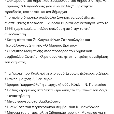
* Ορκωμοσία του Δημοτικού Συμβουλίου του Δήμου Σιντικής. Απ.
Καρύδας:
“Οι προσδοκίες μου είναι πολλές”.
Ορίστηκαν
προεδρείο, επιτροπές και αντιδήμαρχοι
* Το πρώτο δημοτικό συμβούλιο Σιντικής να αναδείξει τις
αναπτυξιακές προτάσεις. Ενυδρείο Βυρώνειας: Λειτουργεί από το
1998 χωρίς καμία επιπλέον επένδυση από την τοπική
αυτοδιοίκηση
* Κοπή πίτας του Συλλόγου Φίλων Σπηλαιολογίας και
Περιβάλλοντος Σιντικής «Ο Μαύρος Βράχος»
* Ο Λάμπης Μουμτζίδης νέος πρόεδρος του δημοτικού
συμβουλίου Σιντικής. Κλίμα συναίνεσης στην πρώτη συνεδρίαση
του σώματος
* Τα “φέσια” του Καλλικράτη στο νομό Σερρών. Δεύτερος ο Δήμος
Σιντικής με χρέη 2,2 εκ. ευρώ
* Δρόμος “καρμανιόλα” η επαρχιακή οδός Κιλκίς – Ν. Πετριτσίου
* Παλιός νερόμυλος στα ζεστά νερά αναζητά την παλιά του δόξα
με αναστήλωση
* Μπαμπούγερα στο Βαμβακόφυτο
* Η σύνθεση του περιφερειακού συμβουλίου Κ. Μακεδονίας
* Μήνυμα του μητροπολίτη Σιδηροκάστρου κ.κ. Μακαρίου για τη