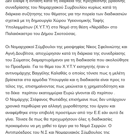
Δεν έλειψε η ένταση κατά τη διάρκεια της προχθεσινής βραδινής
συνεδρίασης του Νομαρχιακού Συμβουλίου κυρίως κατά τη
διάρκεια συζήτησης του θέματος για την πορεία των διαδικασιών
σχετικά με τη δημιουργία Χώρου Υγειονομικής Ταφής
Υπολειμμάτων (Χ.Υ.Τ.Υ) στο Νομό στη θέση «Νεράϊδα» στο
Παλαιόκαστρο του Δήμου Σκοτούσας.
Οι Νομαρχιακοί Σύμβουλοι της μειοψηφίας Νίκος Σφελινιώτης και
Αγνή Δουβίτσα, αποχώρησαν κατά τη διάρκεια της συνεδρίασης
του Σώματος διαμαρτυρόμενοι για τη διαδικασία που ακολούθησε
το Προεδρείο. Για το θέμα του Χ.Υ.Τ.Υ εισηγητής ήταν ο
αντινομάρχης Βαγγέλης Καλαθάς ο οποίος τόνισε πως η μελέτη
βρίσκεται στα αρμόδια Υπουργεία και η διαδικασία είναι προς το
τέλος της, επισημαίνοντας πως μειώνεται η χρηματοδότηση και
τα δέκα περίπου εκατομμύρια Ευρώ γίνονται έξι περίπου .
Ο Νομάρχης Στέφανος Φωτιάδης επισήμανε πως δεν υπάρχουν
χρονικά περιθώρια για αλλαγή χωροθέτησης του έργου και
αναφέρθηκε στην επιβολή προστίμων από την Ε.Ε εάν αυτό δε
γίνει. Τόνισε δε πως θα προχωρήσουν όλες η διαδικασίες
προκειμένου να μη χαθεί το έργο για το Νομό Σερρών. Ο
Αντιπρόεδρος του Ν.Σ και Νομαρχιακός Σύμβουλος της