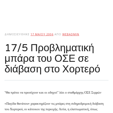
ΔΗΜΟΣΙΕΎΘΗΚΕ
17 ΜΑΪ́ΟΥ 2006
ΑΠΌ
WEBADMIN
17/5 Προβληματική
μπάρα του ΟΣΕ σε
διάβαση στο Χορτερό
"Θα πρέπει να προσέχουν και οι οδηγοί" λέει ο σταθμάρχης ΟΣΕ Σερρών
«Παγίδα θανάτου» χαρακτηρίζουν τις μπάρες στη σιδηροδρομική διάβαση
του Χορτερού, οι κάτοικοι της περιοχής. Αιτία, η ελαττωματική, όπως