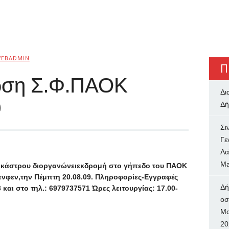
EBADMIN
Π
ωση Σ.Φ.ΠΑΟΚ
Δι
υ
Δή
Σι
Γε
Λα
Ma
κάστρου διοργανώνειεκδρομή στο γήπεδο του ΠΑΟΚ
νφεν,την Πέμπτη 20.08.09. Πληροφορίες-Εγγραφές
Δή
και στο τηλ.: 6979737571 Ώρες λειτουργίας: 17.00-
oσ
Μα
20