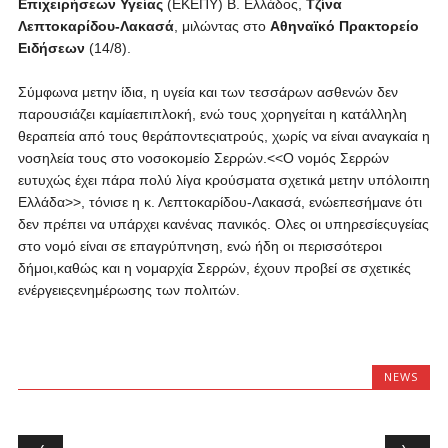
Επιχειρήσεων Υγείας
(ΕΚΕΠΥ) Β. Ελλάδος,
Τζίνα
Λεπτοκαρίδου-Λακασά
, μιλώντας στο
Αθηναϊκό Πρακτορείο
Ειδήσεων
(14/8).
Σύμφωνα μετην ίδια, η υγεία και των τεσσάρων ασθενών δεν
παρουσιάζει καμίαεπιπλοκή, ενώ τους χορηγείται η κατάλληλη
θεραπεία από τους θεράποντεςιατρούς, χωρίς να είναι αναγκαία η
νοσηλεία τους στο νοσοκομείο Σερρών.<<Ο νομός Σερρών
ευτυχώς έχει πάρα πολύ λίγα κρούσματα σχετικά μετην υπόλοιπη
Ελλάδα>>, τόνισε η κ. Λεπτοκαρίδου-Λακασά, ενώεπεσήμανε ότι
δεν πρέπει να υπάρχει κανένας πανικός. Ολες οι υπηρεσίεςυγείας
στο νομό είναι σε επαγρύπνηση, ενώ ήδη οι περισσότεροι
δήμοι,καθώς και η νομαρχία Σερρών, έχουν προβεί σε σχετικές
ενέργειεςενημέρωσης των πολιτών
.
NEWS