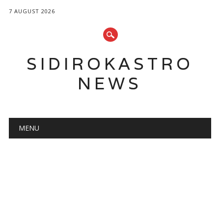
7 AUGUST 2026
SIDIROKASTRO
NEWS
Main menu
Skip
MENU
to
content