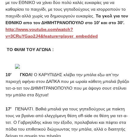
με τον ΕΘΝΙΚΟ να χάνει δύο πολύ καλές ευκαιρίες για να
καθαρίσει το παιχνίδι, με τους γηπεδούχους να ισορροπούν το
παιχνίδι αλλά χωρίς να δημιουργούν ευκαιρίες.
Τα γκολ για τον
ΕΘΝΙΚΟ απο τον ΔΗΜΗΤΡΑΝΟΠΟΥΛΟ στο 10′ και στο 30′.
http://www.youtube.com/watch?
v=3CRuYGao2J4&feature=player_embedded
ΤΟ ΦΙΛΜ ΤΟΥ ΑΓΩΝΑ :
10′
ΓΚΟΛ!
Ο ΚΑΡΥΠΙΔΗΣ κλέβει την μπάλα εξω απ’την
περιοχή αφήνει στον ΔΑΠΚΑ που με ωραία κάθετη μπαλιά βγάζει
τετ-α-τετ τον ΔΗΜΗΤΡΑΝΟΠΟΥΛΟ που με άψογο σουτ στέλνει
την μπάλα στα δίχτυα!
17′
ΠΕΝΑΛΤΙ. Βαθιά μπαλιά για τους γηπεδούχους με παίκτη
τους να βγαίνει από ελεγχόμενη θέση off-side σε θέση για τετ-α-
τετ. Ο Γαβριηλίδης κάνει την έξοδο, προλαβαίνει και πέφτει στα
πόδια του επιθετικού διώχνωντας την μπάλα, αλλά ο διαιτητής
δείχνει το σημείο του πέναλτι.