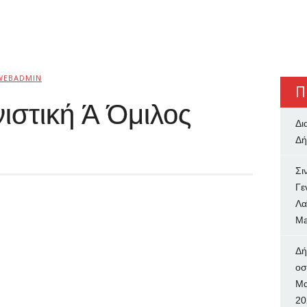
WEBADMIN
Π
ιστική Ά Όμιλος
Δι
Δή
Σι
Γε
Λα
Ma
Δή
oσ
Μα
20