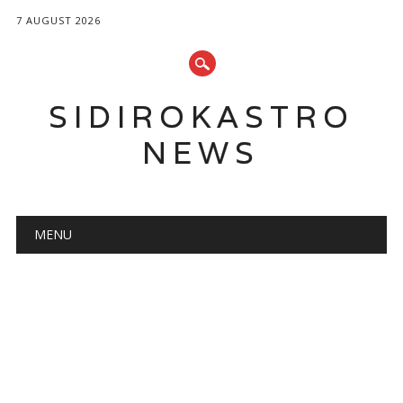
7 AUGUST 2026
SIDIROKASTRO
NEWS
Main menu
Skip
MENU
to
content