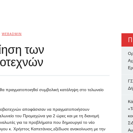
Ό
WEBADMIN
Π
ίηση των
Ορ
οτεχνών
Αχ
Ερ
ΓΣ
Δή
υ θα πραγματοποιηθεί συμβολική κατάληψη στο τελωνείο
Κά
«Τ
τοβιοτεχνών αποφάσισαν να πραγματοποιήσουν
τελωνείο του Προμαχώνα για 2 ώρες και με τη διανομή
κο
ναλωτές για τα προβλήματα που δημιουργεί το νέο
Σι
γου κ. Χρήστος Καπετάνιος,εξέδωσε ανακοίνωση με την
Αυ