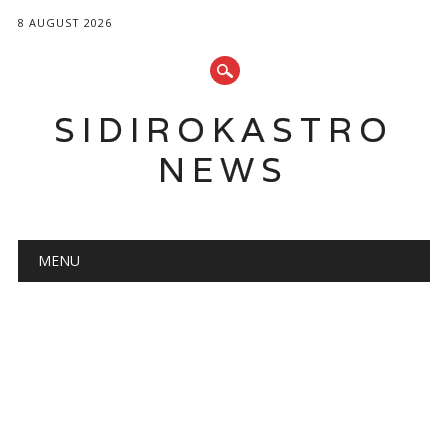
8 AUGUST 2026
SIDIROKASTRO
NEWS
Main menu
Skip
MENU
to
content