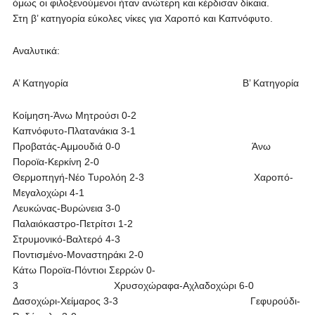
όμως οι φιλοξενούμενοι ήταν ανώτερη και κέρδισαν δίκαια.
Στη β’ κατηγορία εύκολες νίκες για Χαροπό και Καπνόφυτο.
Αναλυτικά:
Α’ Κατηγορία Β’ Κατηγορία
Κοίμηση-Άνω Μητρούσι 0-2
Καπνόφυτο-Πλατανάκια 3-1
Προβατάς-Αμμουδιά 0-0 Άνω
Ποροϊα-Κερκίνη 2-0
Θερμοπηγή-Νέο Τυρολόη 2-3 Χαροπό-
Μεγαλοχώρι 4-1
Λευκώνας-Βυρώνεια 3-0
Παλαιόκαστρο-Πετρίτσι 1-2
Στρυμονικό-Βαλτερό 4-3
Ποντισμένο-Μοναστηράκι 2-0
Κάτω Ποροϊα-Πόντιοι Σερρών 0-
3 Χρυσοχώραφα-Αχλαδοχώρι 6-0
Δασοχώρι-Χείμαρος 3-3 Γεφυρούδι-