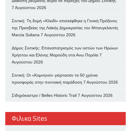
Διακοπή ρεύματος αύριο σε περιοχές του Δήμου Σιντικής
7 Αυγούστου 2026
Σιντική: Τη δομή «Κλειδί» επισκέφθηκε η Γενική Πρόξενος
της Πρεσβείας της Λαϊκής Δημοκρατίας του Μπανγκλαντές
Marzia Sultana
7 Αυγούστου 2026
Δήμος Σιντικής: Επαναπατρισμός των oστών των Ηρώων
Χρήστου και Ελένης Μαρούδη στα Ανω Πορόϊα
7
Αυγούστου 2026
Σιντική: Οι «Κομνηνοί» γιόρτασαν τα 50 χρόνια
προσφοράς στην ποντιακή παράδοση
7 Αυγούστου 2026
Σιδηρόκαστρο / Belles Historic Trail
7 Αυγούστου 2026
Φιλικα Sites