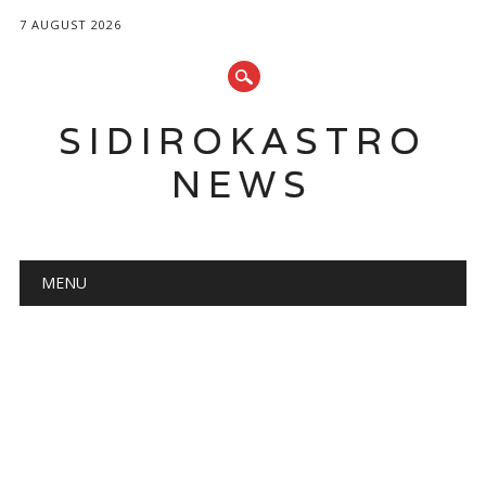
7 AUGUST 2026
SIDIROKASTRO
NEWS
Main menu
Skip
MENU
to
content