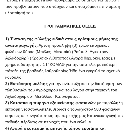
Έχουμε επεξεργαστεί ένα πρόγραμμα 18 σημείων για τη λύση
των προβλημάτων που υπάρχουν και υποσχόμαστε την άμεση
υλοποίησή του.
ΠΡΟΓΡΑΜΜΑΤΙΚΕΣ ΘΕΣΕΙΣ
1) Ένταση της φύλαξης ειδικά στους κρίσιμους μήνες της
αναπαραγωγής.
Άμεση πρόσληψη (3) τριών εποχιακών
φυλάκων θήρας (Μπέλες- Μεσσαία) (Ρούπελ- Άγκιστρον-
Αχλαδοχώρι) (Κρούσια- Λιθότοπος).Αγορά θερμοκάμερας με
χρηματοδότηση της ΣΤ’ ΚΟΜΑΘ για την αποτελεσματικότερη
πάταξη της βραδινής λαθροθηρίας.Ήδη έχει εγκριθεί το σχετικό
κονδύλιο.
2) Εκπόνηση μελέτης
για την ανάπτυξη και την διατήρηση των
πληθυσμών του Αγριόχοιρου και του λαγού στην περιοχή του
Αχλαδοχωρίου- Μετάλλου- Καπνοφύτου.
3) Κατασκευή πυρήνα εξοικείωσης φασιανών
με παράλληλη
εκτροφή νεοσσών.Απελευθερώσεις τουλάχιστον 500 φασιανών
ετησίως σε κυνηγότοπους της περιοχής μας.Επαναεισαγωγή της
πεδινής πέρδικας σε περιοχές που έχει εκλείψει.
4) Αγορά σκοπευτικής μηχανής τύπου sporting και