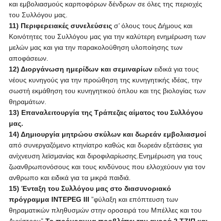
και εμβολιασμούς καρποφόρων δένδρων σε όλες της περιοχές
του Συλλόγου μας.
11) Περιφερειακές συνελεύσεις
σ’ όλους τους Δήμους και
Κοινότητες του Συλλόγου μας για την καλύτερη ενημέρωση των
μελών μας και για την παρακολούθηση υλοποίησης των
αποφάσεων.
12) Διοργάνωση ημερίδων και σεμιναρίων
ειδικά για τους
νέους κυνηγούς για την προώθηση της κυνηγητικής ιδέας, την
σωστή εκμάθηση του κυνηγητικού όπλου και της βιολογίας των
θηραμάτων.
13) Επαναλειτουργία της Τράπεζας αίματος του Συλλόγου
μας.
14) Δημιουργία μητρώου σκύλων και δωρεάν εμβολιασμοί
από συνεργαζόμενο κτηνίατρο καθώς και δωρεάν εξετάσεις για
ανίχνευση λεϊσμανίας και διροφιλαρίωσης.Ενημέρωση για τους
ζωανθρωπονόσους και τους κινδύνους που ελλοχεύουν για τον
ανθρωπο και ειδικά για τα μικρά παιδιά.
15) Ένταξη του Συλλόγου μας στο διασυνοριακό
πρόγραμμα INTEPEG III
”φύλαξη και επόπτευση των
θηραματικών πληθυσμών στην οροσειρά του Μπέλλες και του