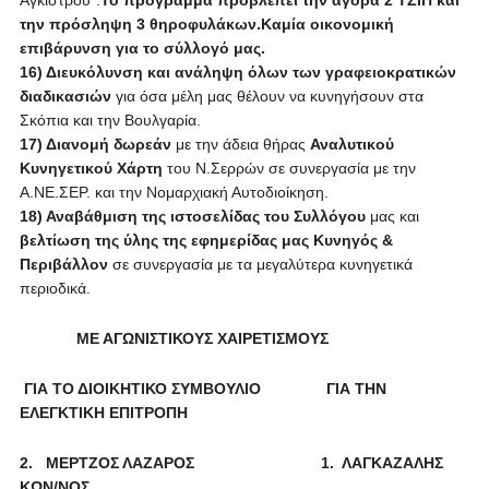
Αγκίστρου”.
Το πρόγραμμα προβλέπει την αγορά 2 ΤΖΙΠ και
την πρόσληψη 3 θηροφυλάκων.Καμία οικονομική
επιβάρυνση για το σύλλογό μας.
16) Διευκόλυνση και ανάληψη όλων των γραφειοκρατικών
διαδικασιών
για όσα μέλη μας θέλουν να κυνηγήσουν στα
Σκόπια και την Βουλγαρία.
17) Διανομή δωρεάν
με την άδεια θήρας
Αναλυτικού
Κυνηγετικού Χάρτη
του Ν.Σερρών σε συνεργασία με την
Α.ΝΕ.ΣΕΡ. και την Νομαρχιακή Αυτοδιοίκηση.
18) Αναβάθμιση της ιστοσελίδας του Συλλόγου
μας και
βελτίωση της ύλης της εφημερίδας μας Κυνηγός &
Περιβάλλον
σε συνεργασία με τα μεγαλύτερα κυνηγετικά
περιοδικά.
ΜΕ ΑΓΩΝΙΣΤΙΚΟΥΣ ΧΑΙΡΕΤΙΣΜΟΥΣ
ΓΙΑ ΤΟ ΔΙΟΙΚΗΤΙΚΟ ΣΥΜΒΟΥΛΙΟ
ΓΙΑ ΤΗΝ
ΕΛΕΓΚΤΙΚΗ ΕΠΙΤΡΟΠΗ
2. ΜΕΡΤΖΟΣ ΛΑΖΑΡΟΣ
1. ΛΑΓΚΑΖΑΛΗΣ
ΚΩΝ/ΝΟΣ