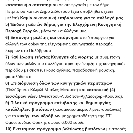
κατασκευή σκοπευτηρίου
σε συνεργασία με τον Δήμο
Πετριτσίου και τον Δήμο Σιδ/στρου (έχει υποβληθεί σχετική
μελέτη).
Καμία οικονομική επιβάρυνση για το σύλλογό μας.
5) Έκδοση αδειών θήρας για την Ελεγχόμενη Κυνηγητική
Περιοχή Σερρών
, μέσω του συλλόγου μας.
6) Εκπόνηση μελέτης και υπόμνημα
στο Υπουργείο για
αλλαγή των ορίων της ελεγχόμενης κυνηγητικής περιοχής
Σερρών στο Πολύβρυσο.
7) Καθιέρωση ετήσιας Κυνηγητικής γιορτής
με συμμετοχή
όλων των μελών του συλλόγου πριν την έναρξη της κυνηγητικής
περιόδου με σκοπευτικούς αγώνες, παραδοσιακή μουσική,
φασολάδα κ.α.
8) Επιδιόρθωση όλων των κυνηγητικών περιπτέρων
(Πολύβρυσο-Κιλιμιλί-Μπέλες-Μεσσαία)
και κατασκευή (4)
τεσσάρων νέων
(Άγκιστρον-Λιβαδίτσα-Αχλαδοχώρι-Κρούσια).
9) Πιλοτικό πρόγραμμα επέμβασης και δημιουργίας
κατάλληλων βιοτόπων
(καλαμώνες-μικρές λίμνες-ορυζώνες)
για το
κυνήγι των υδρόβιων
με χρηματοδότηση της ΣΤ’
Ομοσπονδίας Θράκης ύψους 6.000 ευρώ.
10) Εκτεταμένο πρόγραμμα βελτίωσης βιοτόπων
με σπορές