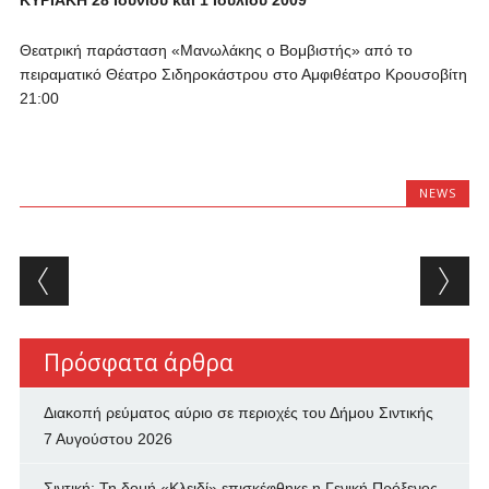
ΚΥΡΙΑΚΗ 28 Ιουνίου και 1 Ιουλίου 2009
Θεατρική παράσταση «
M
ανωλάκης ο Βομβιστής» από το
πειραματικό Θέατρο Σιδηροκάστρου στο Αμφιθέατρο Κρουσοβίτη
21:00
NEWS
Post navigation
Πρόσφατα άρθρα
Διακοπή ρεύματος αύριο σε περιοχές του Δήμου Σιντικής
7 Αυγούστου 2026
Σιντική: Τη δομή «Κλειδί» επισκέφθηκε η Γενική Πρόξενος