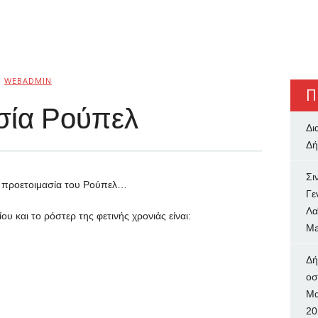
Ό
WEBADMIN
Π
σία Ρούπελ
Δι
Δή
Σι
η προετοιμασία του Ρούπελ…
Γε
Λα
υ και το ρόστερ της φετινής χρονιάς είναι:
Ma
Δή
oσ
Μα
20