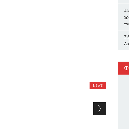
Σι
χρ
πα
Σι
Αυ
Φ
NEWS