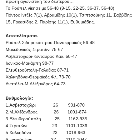
πρώτη αγωνιστική του δευτέρου…
Το Ρούπελ νίκησε με 56-48 (9-15, 22-25, 36-37, 56-48)
Πόντοι: Ιντζές 7(1), Αβραμίδης 10(1), Τσιπτσούκης 11, Σαββίδης
15, Γρεασίδης 2, Παρίσης 11(1), Ευθυμιάδης.
Αποτελέσματα:
Ρούπελ Σιδηροκάστρου-Πανσερραϊκός 56-48
Μακεδονικός-Στρατώνι 75-67
Ασβεστοχώρι-Κένταυρος Καλ. 68-47
Ιωνικός-Μακάμπη 98-77
Ελευθερούπολη-Γαλαξίας 87-71
Χαλκηδόνα-Θερμαϊκός Φλ. 73-70
Ανατόλια-Μ.Αλέξανδρος 64-73
Βαθμολογία:
1.Ασβεστοχώρι 26 991-870
2.Μ.Αλέξανδρος 26 1001-874
3.Ελευθερούπολη 25 1162-935
4.Στρατώνι 23 1101-1036
5.Χαλκηδόνα 23 1018-963
6.Ιωνικός Ιων. 22 1110-1047