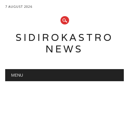
7 AUGUST 2026
SIDIROKASTRO
NEWS
Main menu
Skip
MENU
to
content