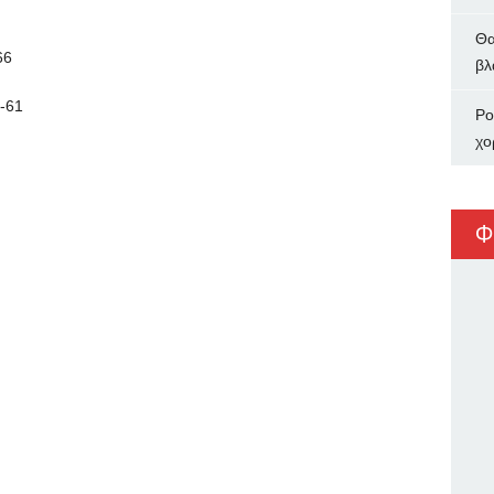
Θα
66
βλ
-61
Ρο
χο
Φ