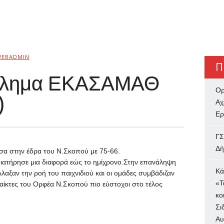
WEBADMIN
Π
θλημα ΕΚΑΣΑΜΑΘ
Ορ
)
Αχ
Ερ
ΓΣ
Δή
σα στην έδρα του Ν.Σκοπού με 75-66.
ιατήρησε μια διαφορά εώς το ημίχρονο.Στην επανάληψη
Κά
αξαν την ροή του παιχνιδιού και οι ομάδες συμβάδιζαν
«Τ
 παίκτες του Ορφέα Ν.Σκοπού πιο εύστοχοι στο τέλος
κο
Σι
Αυ