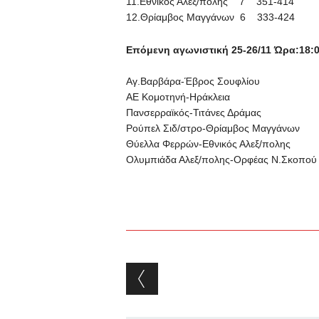
11.Εθνικός Αλεξ/πολης 7 351-414
12.Θρίαμβος Μαγγάνων 6 333-424
Επόμενη αγωνιστική 25-26/11
Ώρα:18:
Αγ.Βαρβάρα-Έβρος Σουφλίου
ΑΕ Κομοτηνή-Ηράκλεια
Πανσερραϊκός-Τιτάνες Δράμας
Ρούπελ Σιδ/στρο-Θρίαμβος Μαγγάνων
Θύελλα Φερρών-Εθνικός Αλεξ/πολης
Ολυμπιάδα Αλεξ/πολης-Ορφέας Ν.Σκοπού
Post navigation