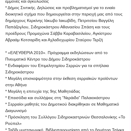
εμμονές και αγκυλώσεις
* Δήμος Σιντικής. Δηλώσεις και προβληματισμοί για το ενιαίο
διοικητικό σχήμα που δημιουργείται στην περιοχή μας από τους
δημάρχους Κερκίνης Ιάκωβο Ιακωβίδη, Πετριτσίου Βαγγέλη
Παπάζογλου, Σιδηροκάστρου Αθανασίου Σπάση και τους
προέδρους Προμαχώνα Σάββα Καραβασιλείου, Αγκίστρου
Αβραάμ Κοτσαρίδη και Αχλαδοχωρίου Σταύρου Τερζή
* «ΕΛΕΥΘΕΡΙΑ 2010». Πρόγραμμα εκδηλώσεων από το
Πνευματικό Κέντρο του Δήμου Σιδηροκάστρου
* Ενδιαφέρον του Επιμελητηρίου Σερρών για τα σπήλαια
Σιδηροκάστρου
* Μεγάλη επισκεψιμότητα στην έκθεση σερραϊκών προϊόντων
στην Αθήνα
* Μεγάλη η επιτυχία της 9ης Μαθητιάδας
* Επεισόδια και συλλήψεις στη “Νεράιδα” Παλαιοκάστρου
* Σερραίοι μαθητές του Δημοτικού διακρίθηκαν σε Μαθηματικό
Διαγωνισμό
* Πρόσκληση του Συλλόγου Σιδηροκαστρινών Θεσσαλονίκης «Το
Ρούπελ»
* Ταξίδι μυσταγωγικό. Βιβλιοπαρουσίαση από το Δημήτρη Τσίγκα