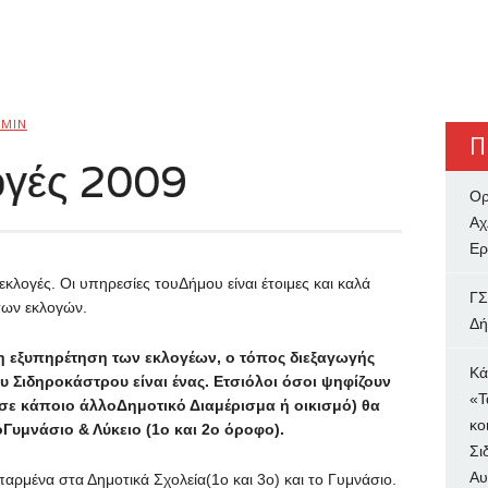
MIN
Π
ογές 2009
Ορ
Αχ
Ερ
εκλογές. Οι υπηρεσίες τουΔήμου είναι έτοιμες και καλά
ΓΣ
των εκλογών.
Δή
η εξυπηρέτηση των εκλογέων, ο τόπος διεξαγωγής
Κά
υ Σιδηροκάστρου είναι ένας
.
Ετσιόλοι όσοι ψηφίζουν
«Τ
 σε κάποιο άλλοΔημοτικό Διαμέρισμα ή οικισμό) θα
κο
Γυμνάσιο & Λύκειο (1ο και 2ο όροφο).
Σι
Αυ
παρμένα στα Δημοτικά Σχολεία(1ο και 3ο) και το Γυμνάσιο.