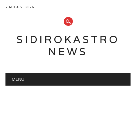
7 AUGUST 2026
SIDIROKASTRO
NEWS
Main menu
Skip
MENU
to
content