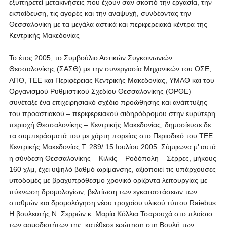
εξυπηρετεί μετακινήσεις που έχουν σαν σκοπό την εργασία, την
εκπαίδευση, τις αγορές και την αναψυχή, συνδέοντας την
Θεσσαλονίκη με τα μεγάλα αστικά και περιφερειακά κέντρα της
Κεντρικής Μακεδονίας
Το έτος 2005, το Συμβούλιο Αστικών Συγκοινωνιών
Θεσσαλονίκης (ΣΑΣΘ) με την συνεργασία Μηχανικών του ΟΣΕ,
ΑΠΘ, ΤΕΕ και Περιφέρειας Κεντρικής Μακεδονίας, ΥΜΑΘ και του
Οργανισμού Ρυθμιστικού Σχεδίου Θεσσαλονίκης (ΟΡΘΕ)
συνέταξε ένα επιχειρησιακό σχέδιο προώθησης και ανάπτυξης
του προαστιακού – περιφερειακού σιδηρόδρομου στην ευρύτερη
περιοχή Θεσσαλονίκης – Κεντρικής Μακεδονίας, δημοσίευσε δε
τα συμπεράσματά του με χάρτη πορείας στο Περιοδικό του ΤΕΕ
Κεντρικής Μακεδονίας Τ. 289/ 15 Ιουλίου 2005. Σύμφωνα μ’ αυτά
η σύνδεση Θεσσαλονίκης – Κιλκίς – Ροδόπολη – Σέρρες, μήκους
160 χλμ, έχει υψηλό βαθμό ωρίμανσης, αξιοποιεί τις υπάρχουσες
υποδομές με βραχυπρόθεσμο χρονικό ορίζοντα λειτουργίας με
πύκνωση δρομολογίων, βελτίωση των εγκαταστάσεων των
σταθμών και δρομολόγηση νέου τροχαίου υλικού τύπου
Raiebus
.
Η βουλευτής Ν. Σερρών κ. Μαρία Κόλλια Τσαρουχά στο πλαίσιο
των αρμοδιοτήτων της, κατέθεσε ερώτηση στη Βουλή των