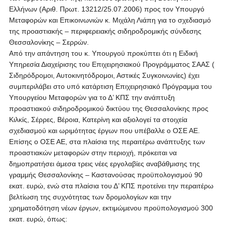
Ελλήνων (Αριθ. Πρωτ. 13212/25.07.2006) προς τον Υπουργό
Μεταφορών και Επικοινωνιών κ. Μιχάλη Λιάπη για το σχεδιασμό
της προαστιακής – περιφερειακής σιδηροδρομικής σύνδεσης
Θεσσαλονίκης – Σερρών.
Από την απάντηση του κ. Υπουργού προκύπτει ότι η Ειδική
Υπηρεσία Διαχείρισης του Επιχειρησιακού Προγράμματος ΣΑΑΣ (
Σιδηρόδρομοι, Αυτοκινητόδρομοι, Αστικές Συγκοινωνίες) έχει
συμπεριλάβει στο υπό κατάρτιση Επιχειρησιακό Πρόγραμμα του
Υπουργείου Μεταφορών για το Δ’ ΚΠΣ την ανάπτυξη
προαστιακού σιδηροδρομικού δικτύου της Θεσσαλονίκης προς
Κιλκίς, Σέρρες, Βέροια, Κατερίνη και αξιολογεί τα στοιχεία
σχεδιασμού και ωριμότητας έργων που υπέβαλλε ο ΟΣΕ ΑΕ.
Επίσης ο ΟΣΕ ΑΕ, στα πλαίσια της περαιτέρω ανάπτυξης των
προαστιακών μεταφορών στην περιοχή, πρόκειται να
δημοπρατήσει άμεσα τρεις νέες εργολαβίες αναβάθμισης της
γραμμής Θεσσαλονίκης – Καστανούσας προϋπολογισμού 90
εκατ. ευρώ, ενώ στα πλαίσια του Δ’ ΚΠΣ προτείνει την περαιτέρω
βελτίωση της συχνότητας των δρομολογίων και την
χρηματοδότηση νέων έργων, εκτιμώμενου προϋπολογισμού 300
εκατ. ευρώ, όπως: